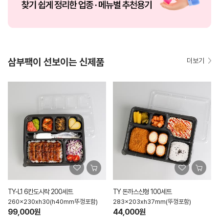
삼부팩이 선보이는 신제품
더보기
TY-L1 6칸도시락 200세트
TY 돈까스신형 100세트
260x230xh30(h40mm뚜껑포함)
283x203xh37mm(뚜껑포함)
99,000원
44,000원