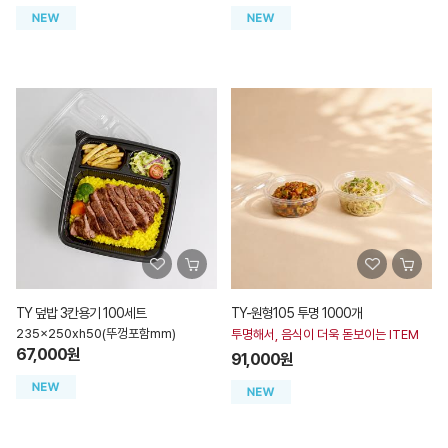
TY 덮밥 3칸용기 100세트
TY-원형105 투명 1000개
235x250xh50(뚜껑포함mm)
투명해서, 음식이 더욱 돋보이는 ITEM
67,000원
91,000원