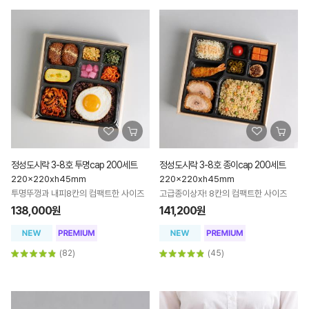
정성도시락 3-8호 투명cap 200세트
정성도시락 3-8호 종이cap 200세트
220x220xh45mm
220x220xh45mm
투명뚜껑과 내피8칸의 컴팩트한 사이즈
고급종이상자! 8칸의 컴팩트한 사이즈
138,000원
141,200원
(82)
(45)