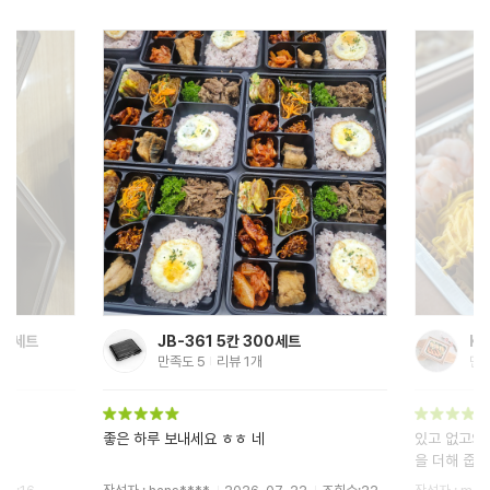
00세트
JB-361 5칸 300세트
만족도
5
리뷰
1
개
만
좋은 하루 보내세요 ㅎㅎ 네
있고 없고의 
을 더해 줍니