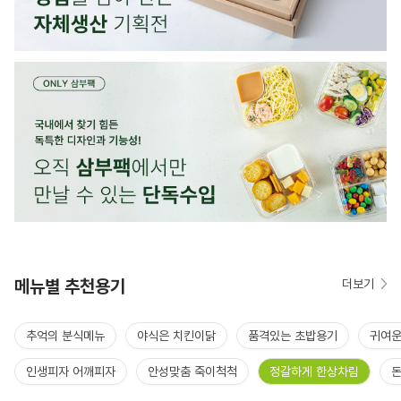
메뉴별 추천용기
더보기
추억의 분식메뉴
야식은 치킨이닭
품격있는 초밥용기
귀여운
인생피자 어깨피자
안성맞춤 죽이척척
정갈하게 한상차림