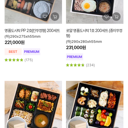
명품도시락 PP 2호(칸뚜껑형) 200세트
로얄 명품도시락 1호 200세트 (종이뚜껑
형)
(하)290x275xh55mm
(하)290x280xh55mm
221,000원
231,000원
(175)
(234)