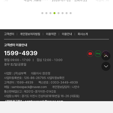
수:16
작성자 : hans****
2026-07-22
조회수:22
작성자 : mari
고객센터
개인정보처리방침
이용약관
이용안내
회사소개
고객센터 이용안내
1599-4939
평일 09:00 - 17:00
점심 12:00 - 13:00
휴무 토/일/공휴일
사업장 :
(주)삼부팩
대표이사 :장은정
사업자등록번호 : 126-86-26795 사업자정보확인
고객센터 : 1599-4939
팩스번호 : 0303-3449-4939
메일 : samboopack@naver.com
개인정보담당자 : 나인수
통신판매업신고 : 제2012-경기이천-0142호
사업장소재지 : 경기도 이천시 진상미로1818번길 16-26 (대포동)
시안용로고전송 : samboopack@naver.com