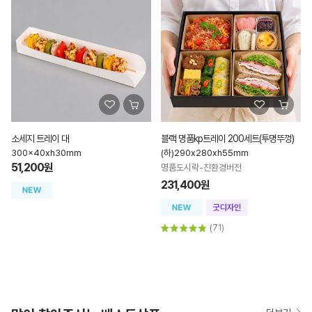
소세지 트레이 대
블랙 명품kp트레이 200세트(투명뚜껑)
300x40xh30mm
(하)290x280xh55mm
51,200원
명품도시락-친환경버전
231,400원
(71)