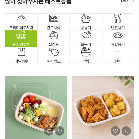
많이 찾아주시는 베스트상품
더보기
프리미엄도시락
칸도시락
탕용기
반찬용기
친환경펄프
샐러드
회용기
초밥용기
비닐봉투
치킨박스
덮밥
전체