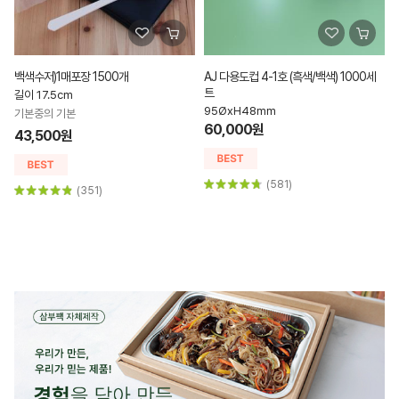
백색수저)1매포장 1500개
AJ 다용도컵 4-1호 (흑색/백색) 1000세
트
길이 17.5cm
95ØxH48mm
기본중의 기본
60,000원
43,500원
(581)
(351)