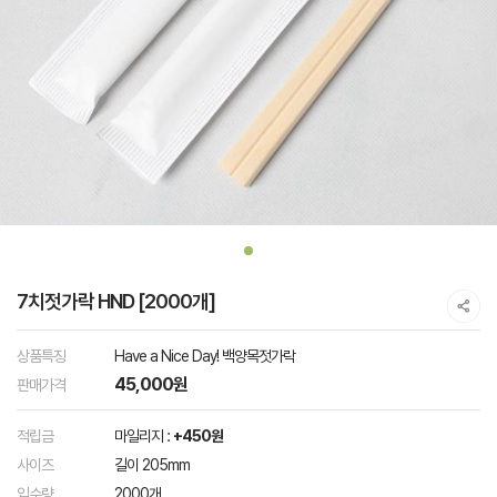
7치젓가락 HND [2000개]
상품특징
Have a Nice Day! 백양목젓가락
45,000원
판매가격
적립금
마일리지 :
+450원
사이즈
길이 205mm
입수량
2000개