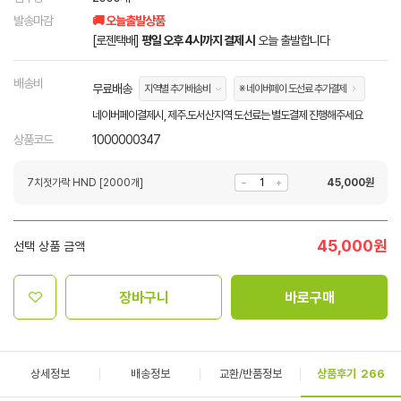
발송마감
🚚 오늘출발상품
[로젠택배]
평일 오후 4시까지 결제 시
오늘 출발합니다
배송비
무료배송
지역별 추가배송비
※ 네이버페이 도선료 추가결제
네이버페이결제시, 제주.도서산지역 도선료는 별도결제 진행해주세요
상품코드
1000000347
7치젓가락 HND [2000개]
45,000
원
45,000
원
선택 상품 금액
장바구니
바로구매
상세정보
배송정보
교환/반품정보
상품후기
266