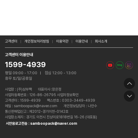
고객센터
개인정보처리방침
이용약관
이용안내
회사소개
고객센터 이용안내
1599-4939
평일 09:00 - 17:00
점심 12:00 - 13:00
휴무 토/일/공휴일
사업장 :
(주)삼부팩
대표이사 :장은정
사업자등록번호 : 126-86-26795 사업자정보확인
고객센터 : 1599-4939
팩스번호 : 0303-3449-4939
메일 : samboopack@naver.com
개인정보담당자 : 나인수
통신판매업신고 : 제2012-경기이천-0142호
사업장소재지 : 경기도 이천시 진상미로1818번길 16-26 (대포동)
시안용로고전송 : samboopack@naver.com