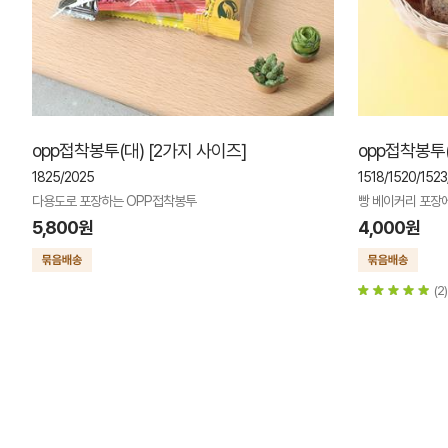
opp접착봉투(대) [2가지 사이즈]
opp접착봉투(
1825/2025
1518/1520/1523
다용도로 포장하는 OPP접착봉투
빵 베이커리 포장에
5,800원
4,000원
(2)