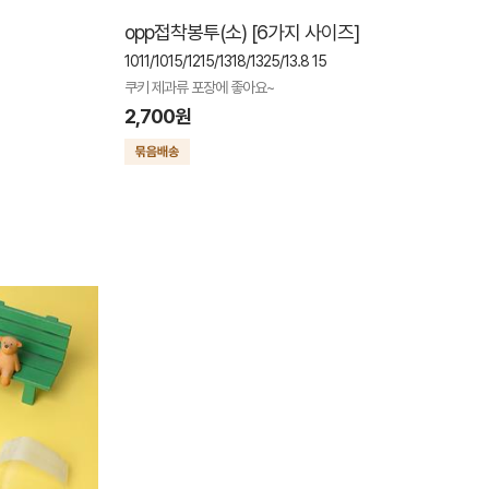
opp접착봉투(소) [6가지 사이즈]
1011/1015/1215/1318/1325/13.8 15
쿠키 제과류 포장에 좋아요~
2,700원