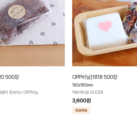
20 500장
OPP비닐)1818 500장
180x180mm
용물이 돋보이는 OPP비닐
떡싸개지로 GOOD!!
3,600원