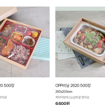
20 500장
OPP비닐 2620 500장
260x205mm
맞아요!
케이터링박스(소)에 잘 맞아요
6,600원