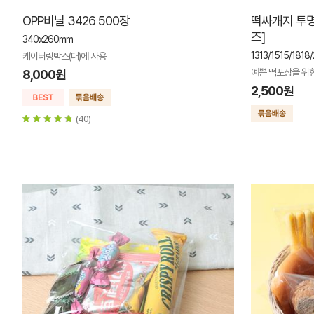
OPP비닐 3426 500장
떡싸개지 투명
즈]
340x260mm
1313/1515/1818
케이터링박스(대)에 사용
예쁜 떡포장을 위
8,000원
2,500원
(40)