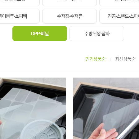
종이봉투·쇼핑백
수저집·수저류
진공·스탠드·스파
OPP·비닐
주방위생·잡화
인기상품순
최신상품순