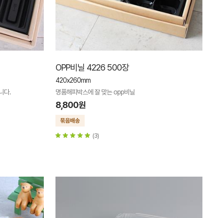
OPP비닐 4226 500장
420x260mm
니다.
명품해피박스에 잘 맞는 opp비닐
8,800원
(3)