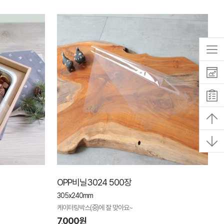
OPP비닐3024 500장
305x240mm
케이터링박스(중)에 잘 맞아요~
7,000원