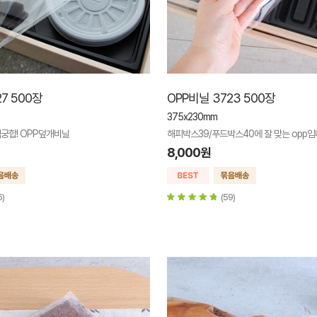
7 500장
OPP비닐 3723 500장
375x230mm
궁합! OPP덮개비닐
해피박스39/푸드박스40에 잘 맞는 opp입
8,000원
6)
(59)