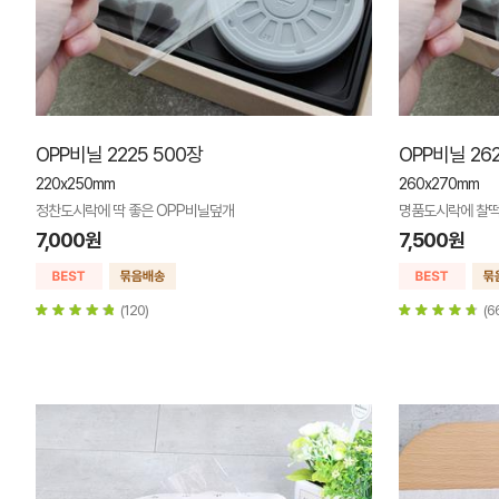
OPP비닐 2225 500장
OPP비닐 262
220x250mm
260x270mm
정찬도시락에 딱 좋은 OPP비닐덮개
명품도시락에 찰떡
7,000원
7,500원
(120)
(6