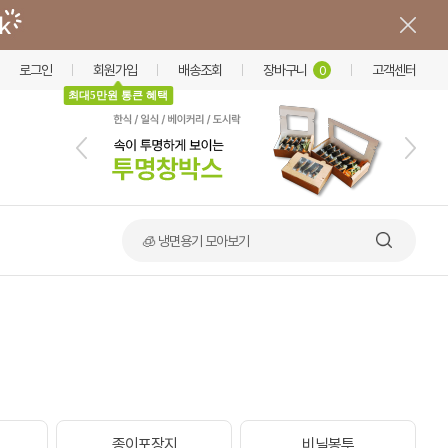
로그인
회원가입
배송조회
장바구니
고객센터
0
최대5만원 통큰 혜택
🧊 냉면용기 모아보기
이
종이포장지
비닐봉투