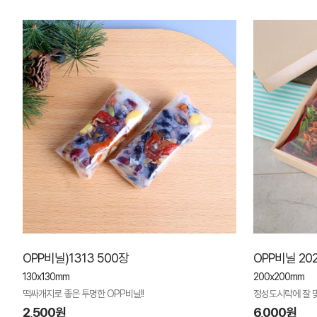
OPP비닐)1313 500장
OPP비닐 20
130x130mm
200x200mm
떡싸개지로 좋은 투명한 OPP비닐!!
정성도시락에 잘 
2,500원
6,000원