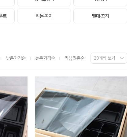
우트
리본·띠지
빨대·꼬지
낮은가격순
높은가격순
리뷰많은순