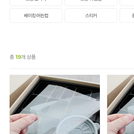
베이킹·머핀컵
스티커
총
19
개 상품