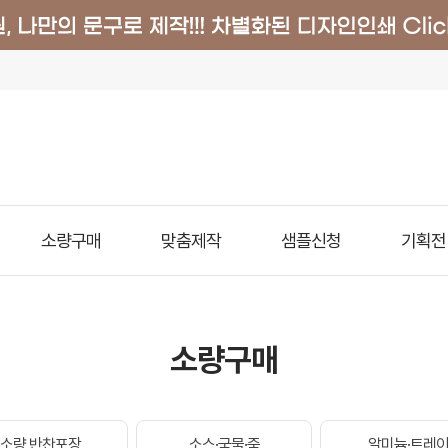
소량구매
맞춤제작
샘플신청
기획전
소량구매
소량 반찬포장
소스·국물·죽
알미늄·트레