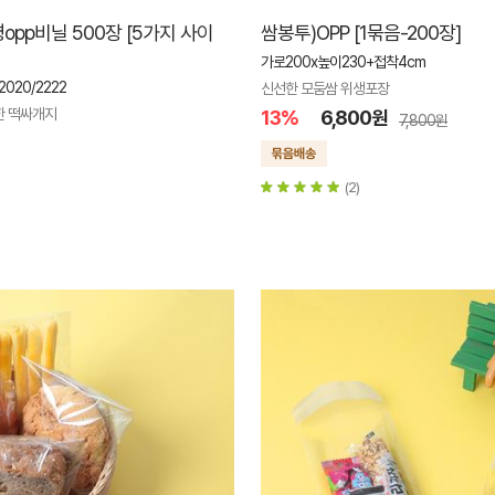
opp비닐 500장 [5가지 사이
쌈봉투)OPP [1묶음-200장]
가로200x높이230+접착4cm
/2020/2222
신선한 모둠쌈 위생포장
한 떡싸개지
13%
6,800원
7,800원
(2)