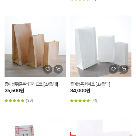
종이봉투)줄무늬크라프트 [소/중/대]
종이봉투)화이트 [소/중/대]
35,500원
34,000원
(36)
(49)