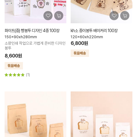
화이트(중) 빵봉투 디자인 4종 100장
kh소 종이봉투 베이커리 100장
150x90xh280mm
120x60xh220mm
6,800원
소량인쇄 작업으로 가볍게 준비한 디자인
봉투
8,600원
(1)