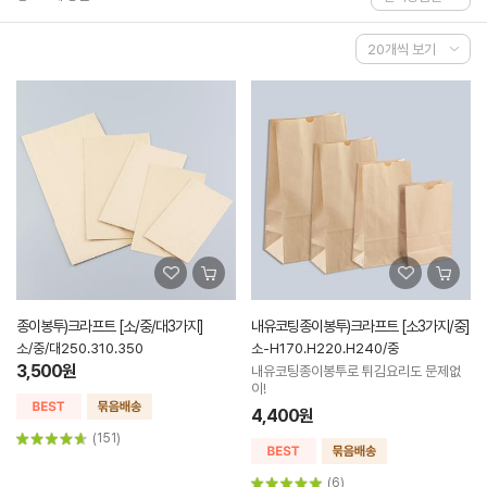
종이봉투)크라프트 [소/중/대3가지]
내유코팅종이봉투)크라프트 [소3가지/중]
소/중/대250.310.350
소-H170.H220.H240/중
3,500원
내유코팅종이봉투로 튀김요리도 문제없
이!
4,400원
(151)
(6)