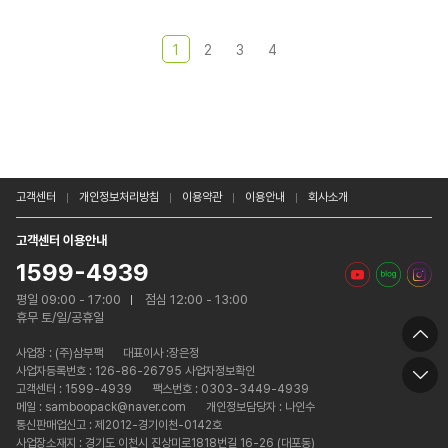
1
2
3
4
고객센터
개인정보처리방침
이용약관
이용안내
회사소개
고객센터 이용안내
1599-4939
평일 09:00 - 17:00
점심 12:00 - 13:00
휴무 토/일/공휴일
사업장 :
(주)삼부팩
대표이사 :장은정
사업자등록번호 : 126-86-26795 사업자정보확인
고객센터 : 1599-4939
팩스번호 : 0303-3449-4939
메일 : samboopack@naver.com
개인정보담당자 : 나인수
통신판매업신고 : 제2012-경기이천-0142호
사업장소재지 : 경기도 이천시 진상미로1818번길 16-26 (대포동)