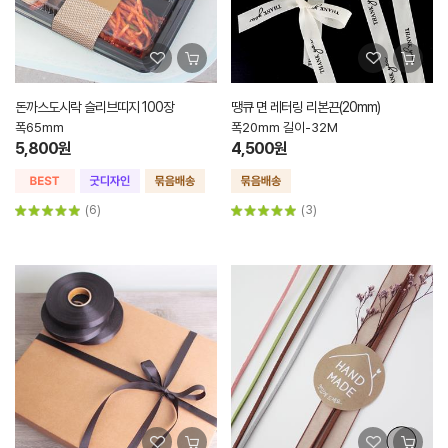
돈까스도시락 슬리브띠지 100장
땡큐 면 레터링 리본끈(20mm)
폭65mm
폭20mm 길이-32M
5,800원
4,500원
(6)
(3)