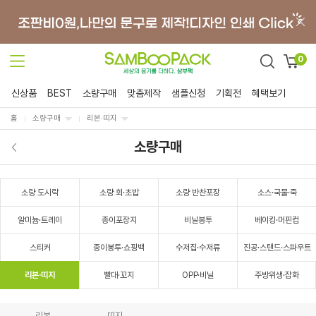
0
신상품
BEST
소량구매
맞춤제작
샘플신청
기획전
혜택보기
홈
소량구매
리본·띠지
소량구매
소량 도시락
소량 회·초밥
소량 반찬포장
소스·국물·죽
알미늄·트레이
종이포장지
비닐봉투
베이킹·머핀컵
스티커
종이봉투·쇼핑백
수저집·수저류
진공·스탠드·스파우트
리본·띠지
빨대·꼬지
OPP·비닐
주방위생·잡화
리본
띠지