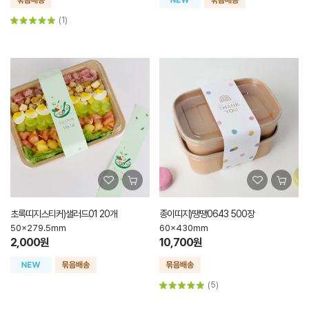
(1)
초록띠지스티커)샐러드01 20개
종이띠지)땡땡0643 500장
50x279.5mm
60x430mm
2,000원
10,700원
(5)