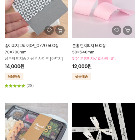
종이띠지 그레이패턴0770 500장
분홍 한지띠지 500장
70x700mm
50x540mm
삼부팩 띠지중 가장 긴사이즈 [아트지]
밝은 분홍띠지로 화사함 UP!
14,000원
12,000원
(28)