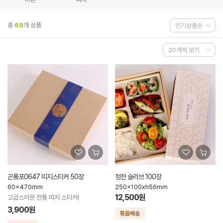
총
69
개 상품
곤룡포0647 띠지스티커 50장
정찬 슬리브 100장
60x470mm
250x100xh56mm
12,500원
고급스러운 전통 띠지 스티커!
3,900원