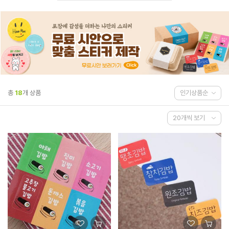
총
18
개 상품