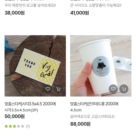
우리 매장만의 로고를 넣어보세요!!
큰 사이즈도 소량맞춤이 가능해요!!
38,000원
41,000원
맞춤스티커)사각3.5x4.5 2000매
맞춤스티커)은무데드롱 2000매
사각3.5x4.5cm(2P)
4.5cm
50,000원
실버색상으로 고급스러워요:D
88,000원
(1)