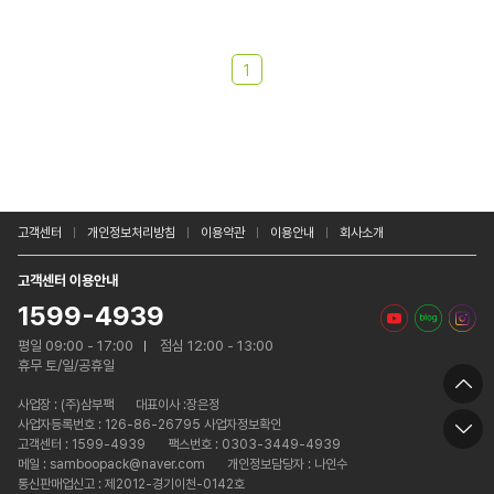
1
고객센터
개인정보처리방침
이용약관
이용안내
회사소개
고객센터 이용안내
1599-4939
평일 09:00 - 17:00
점심 12:00 - 13:00
휴무 토/일/공휴일
사업장 :
(주)삼부팩
대표이사 :장은정
사업자등록번호 : 126-86-26795 사업자정보확인
고객센터 : 1599-4939
팩스번호 : 0303-3449-4939
메일 : samboopack@naver.com
개인정보담당자 : 나인수
통신판매업신고 : 제2012-경기이천-0142호