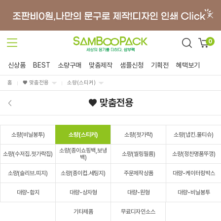
0
신상품
BEST
소량구매
맞춤제작
샘플신청
기획전
혜택보기
홈
♥ 맞춤전용
소량(스티커)
♥ 맞춤전용
소량(비닐봉투)
소량(스티커)
소량(젓가락)
소량(냅킨.물티슈)
소량(종이쇼핑백,보냉
소량(수저집.젓가락집)
소량(씰링필름)
소량(정찬명품뚜껑)
백)
소량(슬리브.띠지)
소량(종이컵.세팅지)
주문제작상품
대량-케이터링박스
대량-합지
대량-상자형
대량-원형
대량-비닐봉투
기타제품
무료디자인소스