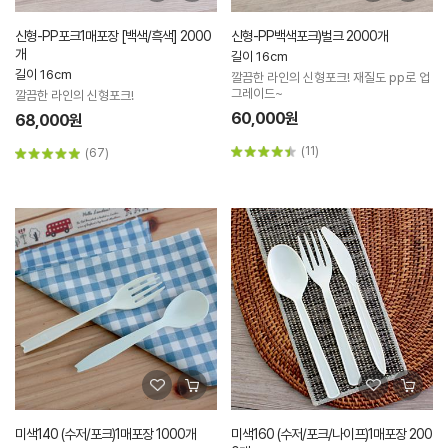
신형-PP포크1매포장 [백색/흑색] 2000
신형-PP백색포크)벌크 2000개
개
길이 16cm
길이 16cm
깔끔한 라인의 신형포크! 재질도 pp로 업
그레이드~
깔끔한 라인의 신형포크!
60,000원
68,000원
(11)
(67)
미색140 (수저/포크)1매포장 1000개
미색160 (수저/포크/나이프)1매포장 200