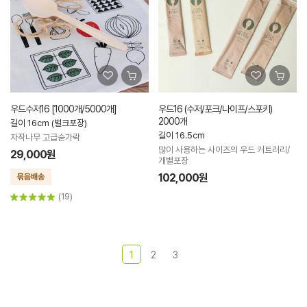
우드수저16 [1000개/5000개]
우드16 (수저/포크/나이프/스포키)
2000개
길이 16cm (벌크포장)
길이 16.5cm
자작나무 고급숟가락
많이 사용하는 사이즈의 우드 커트러리/
29,000원
개별포장
102,000원
(19)
1
2
3