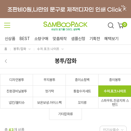
0
신상품
BEST
소량구매
맞춤제작
샘플신청
기획전
혜택보기
홈
봉투/잡화
수저.포크.나이프
봉투/잡화
디자인봉투
무지봉투
종이쇼핑백
종이봉투
친환경비닐봉투
젓가락
통합수저세트
수저.포크.나이프
스파우트.진공지퍼 스
냅킨/물티슈
보온보냉.아이스팩
꼬지류
탠드
기타잡화류
총
43
개 상품