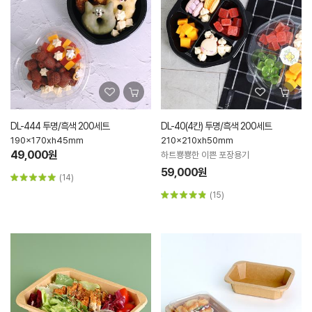
DL-444 투명/흑색 200세트
DL-40(4칸) 투명/흑색 200세트
190x170xh45mm
210x210xh50mm
49,000원
하트뿅뿅한 이쁜 포장용기
59,000원
(14)
(15)