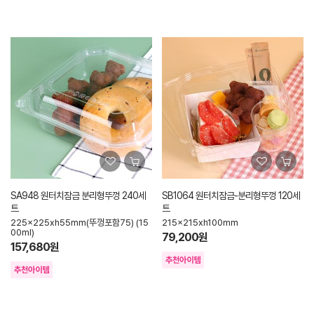
SA948 원터치잠금 분리형뚜껑 240세
SB1064 원터치잠금-분리형뚜껑 120세
트
트
225x225xh55mm(뚜껑포함75) (15
215x215xh100mm
00ml)
79,200원
157,680원