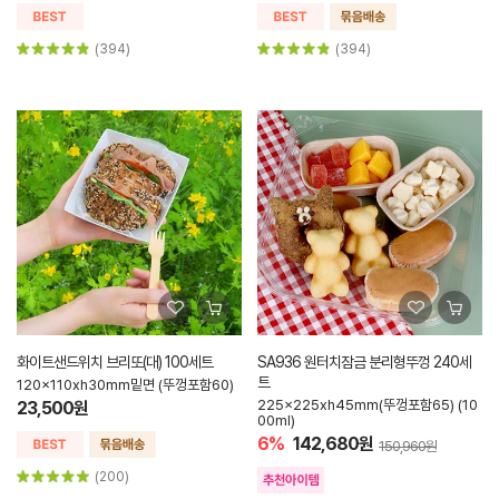
(394)
(394)
화이트샌드위치 브리또(대) 100세트
SA936 원터치잠금 분리형뚜껑 240세
트
120x110xh30mm밑면 (뚜껑포함60)
225x225xh45mm(뚜껑포함65) (10
23,500원
00ml)
6%
142,680원
150,960원
(200)