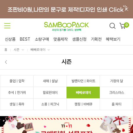
0
신상품
BEST
소량구매
맞춤제작
샘플신청
기획전
혜택보기
홈
시즌
빼빼로데이
시즌
졸업ㅣ입학
새해ㅣ설날
발렌타인ㅣ화이트
가정의 달
추석ㅣ한가위
할로윈데이
빼빼로데이
크리스마스
생일ㅣ축하
소풍ㅣ피크닉
캠핑ㅣ바베큐
홈 파티