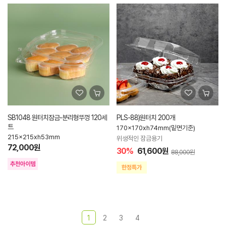
SB1048 원터치잠금-분리형뚜껑 120세
PLS-88)원터치 200개
트
170x170xh74mm(밑면기준)
215x215xh53mm
위생적인 잠금용기
72,000원
30%
61,600원
88,000원
1
2
3
4