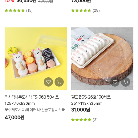
10%
36,540원
73,500원
40,600원
(15)
(28)
직사각나무도시락 FS-06B 50세트
펄프 BGS-26호 100세트
125x70xh30mm
251x113xh35mm
31,000원
♥수제도시락/베이커리/선물포장박스♥
47,000원
(3)