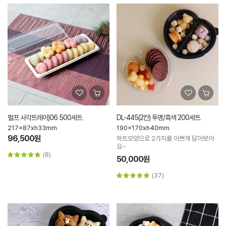
펄프 사각트레이)06 500세트
DL-445(2칸) 투명/흑색 200세트
217x87xh33mm
190x170xh40mm
96,500원
하트모양으로 2가지를 이쁘게 담아보아
요~
(8)
50,000원
(37)