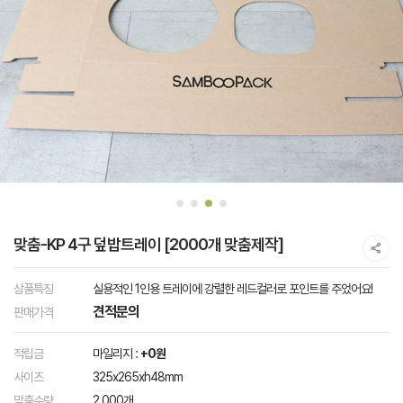
맞춤-KP 4구 덮밥트레이 [2000개 맞춤제작]
상품특징
실용적인 1인용 트레이에 강렬한 레드컬러로 포인트를 주었어요!
견적문의
판매가격
적립금
마일리지 :
+0원
사이즈
325x265xh48mm
맞춤수량
2,000개