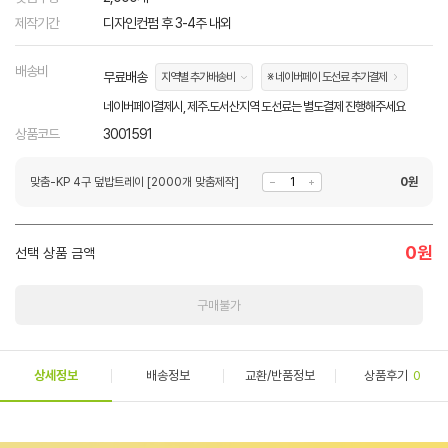
제작기간
디자인컨펌 후 3-4주 내외
배송비
무료배송
지역별 추가배송비
※ 네이버페이 도선료 추가결제
네이버페이결제시, 제주.도서산지역 도선료는 별도결제 진행해주세요
상품코드
3001591
맞춤-KP 4구 덮밥트레이 [2000개 맞춤제작]
0
원
0
원
선택 상품 금액
구매불가
상세정보
배송정보
교환/반품정보
상품후기
0