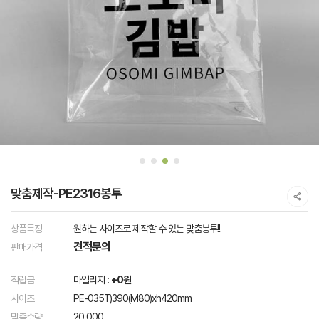
맞춤제작-PE2316봉투
상품특징
원하는 사이즈로 제작할 수 있는 맞춤봉투!!
견적문의
판매가격
적립금
마일리지 :
+0원
사이즈
PE-035T)390(M80)xh420mm
맞춤수량
20,000