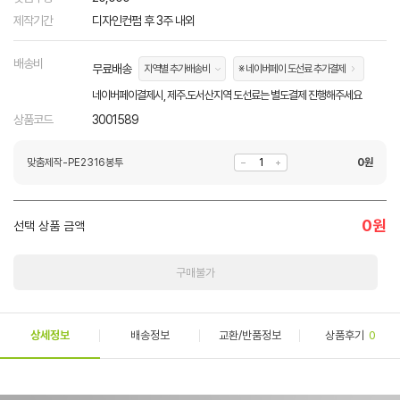
제작기간
디자인컨펌 후 3주 내외
배송비
무료배송
지역별 추가배송비
※ 네이버페이 도선료 추가결제
네이버페이결제시, 제주.도서산지역 도선료는 별도결제 진행해주세요
상품코드
3001589
맞춤제작-PE2316봉투
0
원
0
원
선택 상품 금액
구매불가
상세정보
배송정보
교환/반품정보
상품후기
0