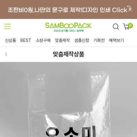
0
신상품
BEST
소량구매
맞춤제작
샘플신청
기획전
혜택보기
맞춤제작상품