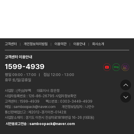
고객센터
개인정보처리방침
이용약관
이용안내
회사소개
고객센터 이용안내
1599-4939
평일 09:00 - 17:00
점심 12:00 - 13:00
휴무 토/일/공휴일
사업장 :
(주)삼부팩
대표이사 :장은정
사업자등록번호 : 126-86-26795 사업자정보확인
고객센터 : 1599-4939
팩스번호 : 0303-3449-4939
메일 : samboopack@naver.com
개인정보담당자 : 나인수
통신판매업신고 : 제2012-경기이천-0142호
사업장소재지 : 경기도 이천시 진상미로1818번길 16-26 (대포동)
시안용로고전송 : samboopack@naver.com