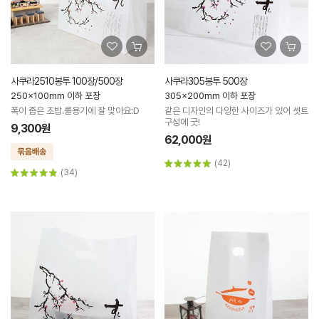
사쿠라2510봉투 100장/500장
사쿠라305봉투 500장
250x100mm 이하 포장
305x200mm 이하 포장
폭이 좁은 초밥.롤용기에 잘 맞아요:D
같은 디자인의 다양한 사이즈가 있어 셋트
구성에 굿!
9,300원
62,000원
(42)
(34)