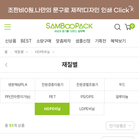
0
신상품
BEST
소량구매
맞춤제작
샘플신청
기획전
혜택보기
홈
재질별
HDPE비닐
재질별
생분해성PLA
친환경종이용기
친환경펄프용기
우드
PP(전자렌지가능)
PET
PS/OPS
알루미늄
HDPE비닐
LDPE비닐
총
51
개 상품