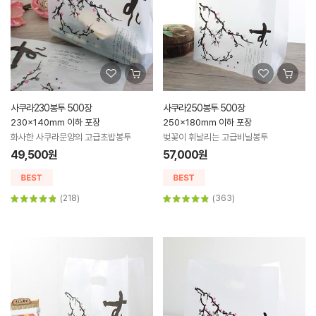
사쿠라230봉투 500장
사쿠라250봉투 500장
230x140mm 이하 포장
250x180mm 이하 포장
화사한 사쿠라문양의 고급초밥봉투
벚꽃이 휘날리는 고급비닐봉투
49,500원
57,000원
(218)
(363)