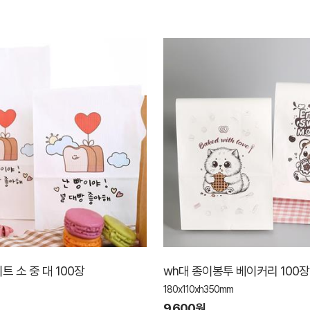
 소 중 대 100장
wh대 종이봉투 베이커리 100장
180x110xh350mm
9,600원