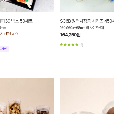
피39 박스 50세트
SC6B 원터치잠금 시리즈 450
53mm
160x160xH68mm 외 사이즈선택
게 선물하세요!
164,250원
(4)