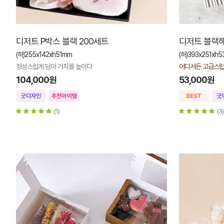
디저트 P박스 블랙 200세트
디저트 블랙해
(하)255x142xh51mm
(하)393x251xh
정성스럽게 담아 가치를 높이다
어디서든 고급스럽
104,000원
53,000원
(1)
(3)