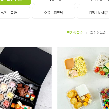
생일ㅣ축하
소풍ㅣ피크닉
캠핑ㅣ바베큐
인기상품순
최신상품순