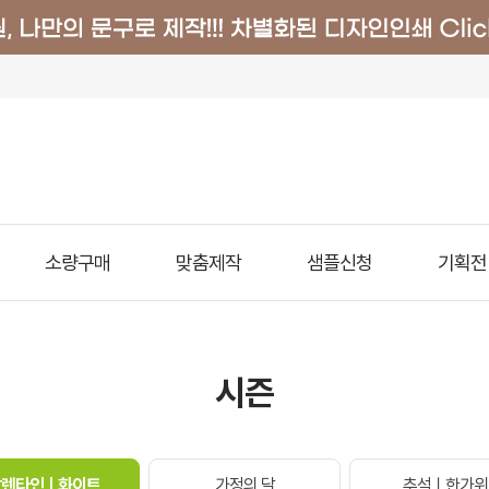
소량구매
맞춤제작
샘플신청
기획전
시즌
발렌타인ㅣ화이트
가정의 달
추석ㅣ한가위