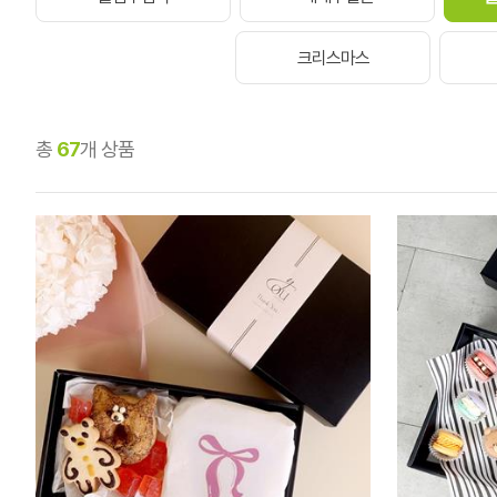
크리스마스
총
67
개 상품