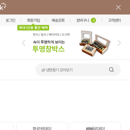
로그인
회원가입
배송조회
장바구니
고객센터
0
최대5만원 통큰 혜택
🍲 덮밥·비빔밥 가마솥용기
할로윈데이
빼빼로데이