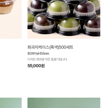
화과자케이스(흑색)500세트
80파이xH55mm
디저트 제과용 작은 돔용기입니다.
55,000원