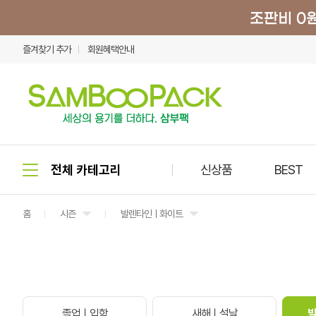
즐겨찾기 추가
회원혜택안내
신상품
BEST
홈
시즌
발렌타인ㅣ화이트
졸업ㅣ입학
새해ㅣ설날