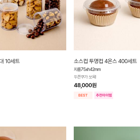
대 10세트
소스컵 투명컵 4온스 400세트
지름75xh42mm
두쫀쿠가 쏘옥!
48,000원