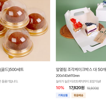
골드)500세트
앞열림 조각케이크박스 대 50개
200x140xh110mm
은 돔용기입니다.
높이가 높은 타르트케익까지 포장가능!!
10%
17,820원
19,800원