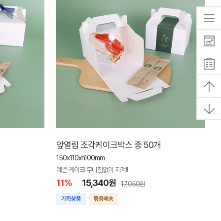
앞열림 조각케이크박스 중 50개
150x110xh100mm
예쁜 케이크 무너짐없이 지켜!!
11%
15,340원
17,050원