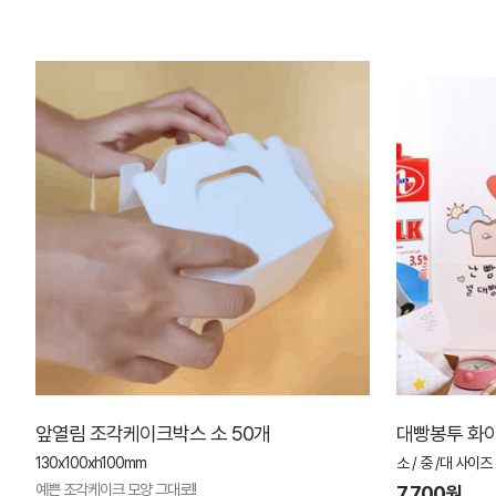
앞열림 조각케이크박스 소 50개
대빵봉투 화이트
130x100xh100mm
소 / 중 /대 사이즈
예쁜 조각케이크 모양 그대로!!
7,700원