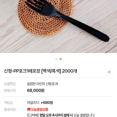
신형-PP포크1매포장 [백색/흑색] 2000개
상품특징
깔끔한 라인의 신형포크!
68,000원
판매가격
적립금
마일리지 :
+680원
발송마감
🚚 오늘출발상품
[CJ택배]
평일 오후 4시까지 결제 시
오늘 출발합니다