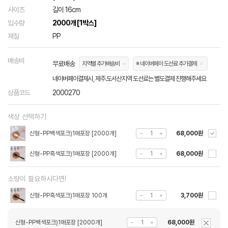
사이즈
길이 16cm
입수량
2000개 [1박스]
재질
PP
배송비
무료배송
지역별 추가배송비
※ 네이버페이 도선료 추가결제
네이버페이결제시, 제주.도서산지역 도선료는 별도결제 진행해주세요
상품코드
2000270
색상 선택하기
신형-PP백색포크)1매포장 [2000개]
68,000원
신형-PP흑색포크)1매포장 [2000개]
68,000원
소량이 필요하시다면!
신형-PP흑색포크)1매포장 100개
3,700원
신형-PP백색포크)1매포장 [2000개]
68,000원