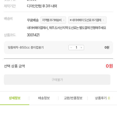
제작기간
디자인컨펌 후 3주 내외
배송비
무료배송
지역별 추가배송비
※ 네이버페이 도선료 추가결제
네이버페이결제시, 제주.도서산지역 도선료는 별도결제 진행해주세요
상품코드
3001421
맞춤제작-850cc 종이컵용기
0
원
0
원
선택 상품 금액
구매불가
상세정보
배송정보
교환/반품정보
상품후기
0