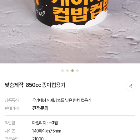
맞춤제작-850cc 종이컵용기
상품특징
우리매장 인쇄상호를 넣은 원형 컵용기
견적문의
판매가격
적립금
마일리지 :
+0원
사이즈
140파이xh75mm
맞춤수량
21000