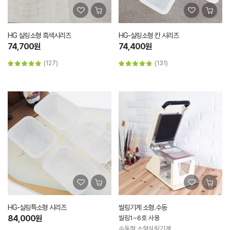
HG 실링소형 흑색시리즈
HG-실링소형 칸 시리즈
74,700원
74,400원
(127)
(131)
HG-실링특소형 시리즈
씰링기계 소형.수동
84,000원
씰링1~6호 사용
수동형 소형실링기계