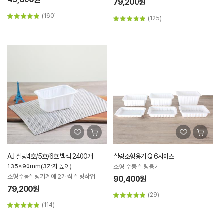
79,200원
(160)
(125)
AJ 실링4호/5호/6호 백색 2400개
실링소형용기 Q 6사이즈
135x90mm(3가지 높이)
소형 수동 실링용기
소형수동실링기계에 2개씩 실링작업
90,400원
79,200원
(29)
(114)