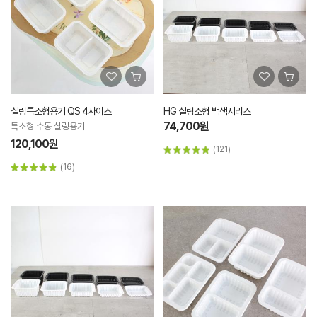
실링특소형용기 QS 4사이즈
HG 실링소형 백색시리즈
74,700원
특소형 수동 실링용기
120,100원
(121)
(16)