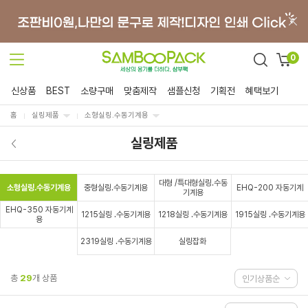
0
신상품
BEST
소량구매
맞춤제작
샘플신청
기획전
혜택보기
홈
실링제품
소형실링.수동기계용
실링제품
대형 /특대형실링.수동
소형실링.수동기계용
중형실링.수동기계용
EHQ-200 자동기계
기계용
EHQ-350 자동기계
1215실링 .수동기계용
1218실링 .수동기계용
1915실링 .수동기계용
용
2319실링 .수동기계용
실링잡화
총
29
개 상품