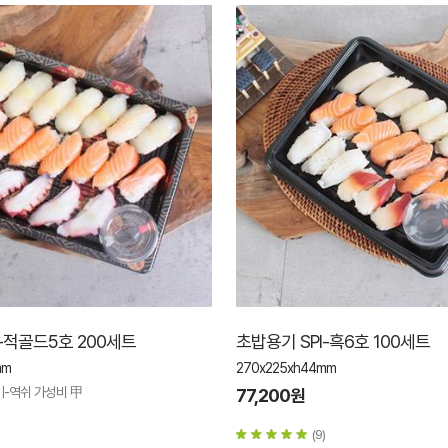
I-적골드5호 200세트
초밥용기 SPI-흑6호 100세트
mm
270x225xh44mm
기-역쉬 가성비 甲
77,200원
(9)