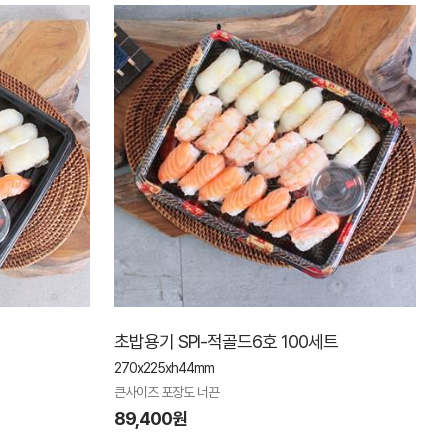
초밥용기 SPI-적골드6호 100세트
270x225xh44mm
큰사이즈 포장도 너끈
89,400원