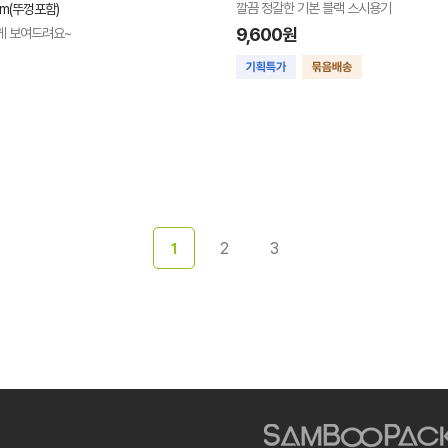
깔끔 정갈한 기본 블랙 스시용기
mm(뚜껑포함)
9,600원
게 보여드려요~
2
3
1