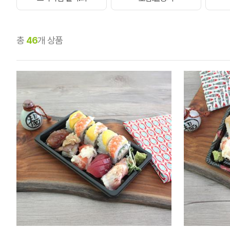
총
46
개 상품