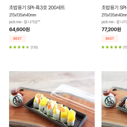
초밥용기 SPI-흑3호 200세트
초밥용기 SP
215x135xh40mm
215x135xh40m
pick me~ 잘 나가요^^
pick me~ 잘 나가
64,600원
77,200원
(135)
(15