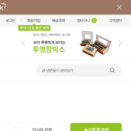
로그인
회원가입
배송조회
장바구니
고객센터
0
최대5만원 통큰 혜택
🧊 냉면용기 모아보기
일식용 잡화
★소량 회.초밥