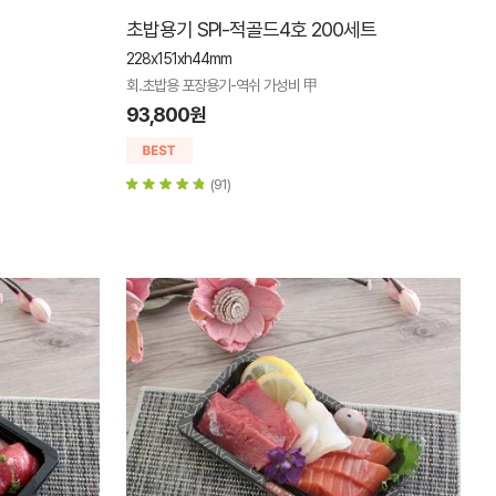
초밥용기 SPI-적골드4호 200세트
228x151xh44mm
회.초밥용 포장용기-역쉬 가성비 甲
93,800원
(91)