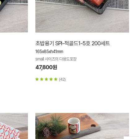
초밥용기 SPI-적골드1-5호 200세트
165x85xh41mm
small 사이즈의 다용도포장
47,800원
(42)