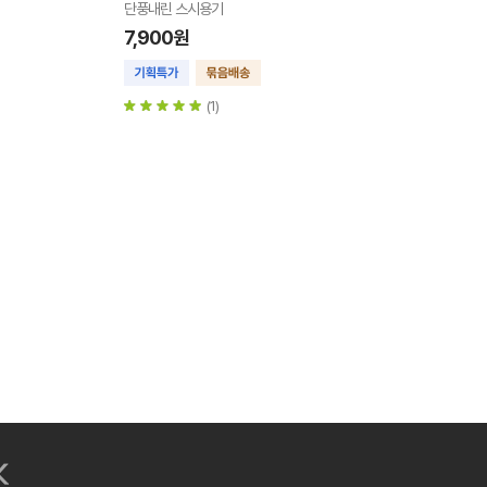
단풍내린 스시용기
7,900원
(1)