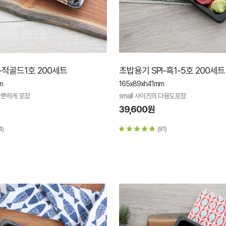
-적골드1호 200세트
초밥용기 SPI-흑1-5호 200세트
m
165x89xh41mm
뿐하게 포장
small 사이즈의 다용도포장
39,600원
4)
(81)