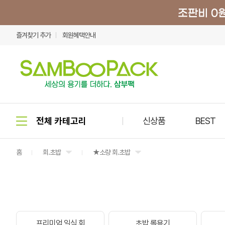
즐겨찾기 추가
회원혜택안내
신상품
BEST
홈
회.초밥
★소량 회.초밥
프리미엄 일식.회
초밥.롤용기