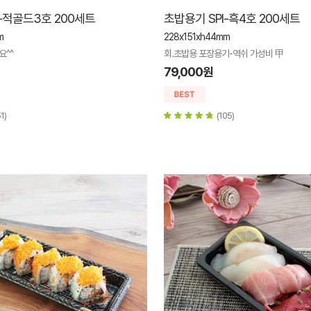
I-적골드3호 200세트
초밥용기 SPI-흑4호 200세트
m
228x151xh44mm
요^^
회.초밥용 포장용기-역쉬 가성비 甲
79,000원
1)
(105)