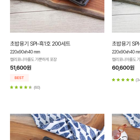
초밥용기 SPI-흑1호 200세트
초밥용기 SPI
220x90xh40 mm
220x90xh40 m
캘리포니아롤도 가뿐하게 포장
캘리포니아롤도 가
51,600원
60,600원
(3
(60)