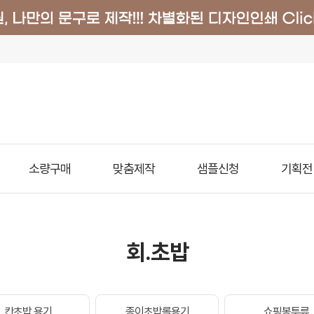
소량구매
맞춤제작
샘플신청
기획전
회.초밥
칸초밥 용기
종이초밥롤용기
쇼핑봉투류