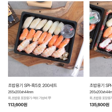
초밥용기 SPI-흑5호 200세트
초밥용기 SP
265x200xh44mm
265x200xh44
회.초밥용 포장용기-역쉬 가성비 甲
회.초밥용 포장용
113,600원
135,800원