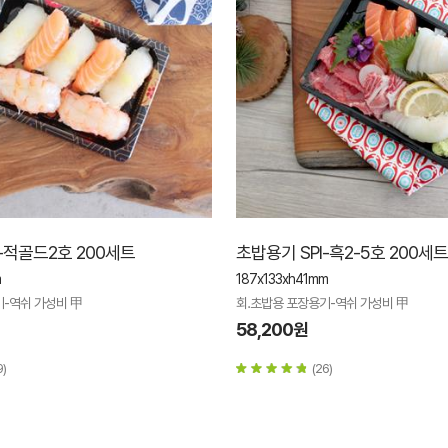
-적골드2호 200세트
초밥용기 SPI-흑2-5호 200세트
m
187x133xh41mm
기-역쉬 가성비 甲
회.초밥용 포장용기-역쉬 가성비 甲
58,200원
9)
(26)