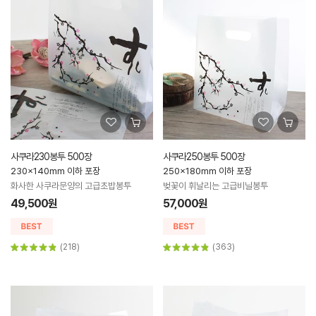
사쿠라230봉투 500장
사쿠라250봉투 500장
230x140mm 이하 포장
250x180mm 이하 포장
화사한 사쿠라문양의 고급초밥봉투
벚꽃이 휘날리는 고급비닐봉투
49,500원
57,000원
(218)
(363)