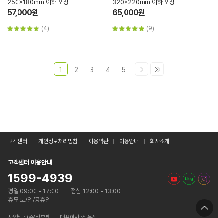
250x180mm 이하 포장
320x220mm 이하 포장
57,000원
65,000원
(4)
(9)
1
2
3
4
5
고객센터
개인정보처리방침
이용약관
이용안내
회사소개
고객센터 이용안내
1599-4939
평일 09:00 - 17:00
점심 12:00 - 13:00
휴무 토/일/공휴일
사업장 :
(주)삼부팩
대표이사 :장은정