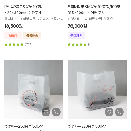
PE-4230무지봉투 100장
딜리버리댕 315봉투 1000장/100장
420x300mm 이하포장
315x200mm 이하 포장
해피박스39 짝꿍봉투! 2단까지 포장가능
비행기타고 슝 빠른 배달 원해요!~
18,500원
76,000원
(229)
(3)
벚꽃피는 250봉투 500장
벚꽃피는 320봉투 500장