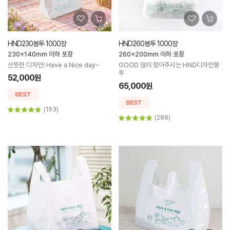
HND230봉투 1000장
HND260봉투 1000장
230x140mm 이하 포장
260x200mm 이하 포장
산뜻한 디자인! Have a Nice day~
GOOD 많이 찾아주시는 HND디자인봉
투
52,000원
65,000원
(153)
(288)