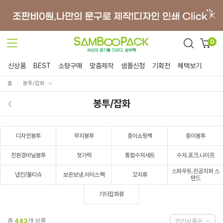
0
신상품
BEST
소량구매
맞춤제작
샘플신청
기획전
혜택보기
홈
봉투/잡화
봉투/잡화
디자인봉투
무지봉투
종이쇼핑백
종이봉투
친환경비닐봉투
젓가락
통합수저세트
수저.포크.나이프
스파우트.진공지퍼 스
냅킨/물티슈
보온보냉.아이스팩
꼬지류
탠드
기타잡화류
총
443
개 상품