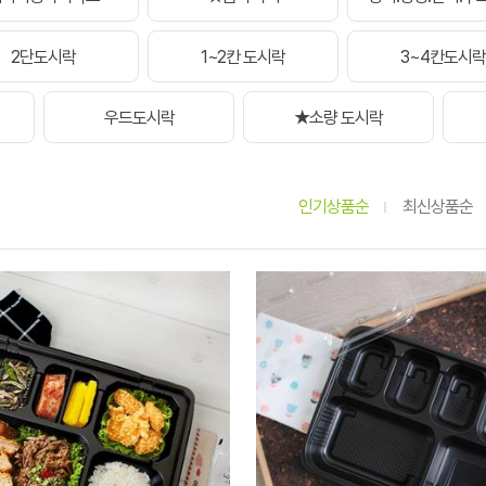
2단도시락
1~2칸 도시락
3~4칸도시락
우드도시락
★소량 도시락
인기상품순
최신상품순