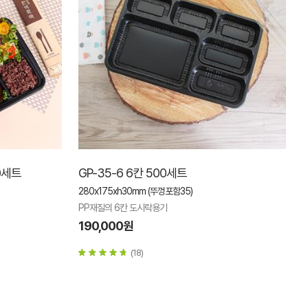
00세트
GP-35-6 6칸 500세트
280x175xh30mm (뚜껑포함35)
PP재질의 6칸 도시락용기
190,000원
(18)