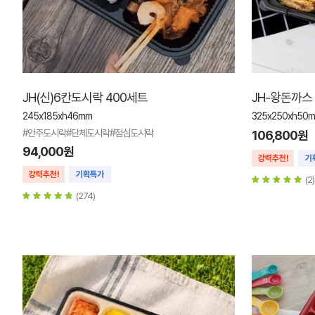
JH(신)6칸도시락 400세트
JH-왕돈까스
245x185xh46mm
325x250xh50
#안주도시락#단체도시락#점심도시락
106,800원
94,000원
(2)
(274)