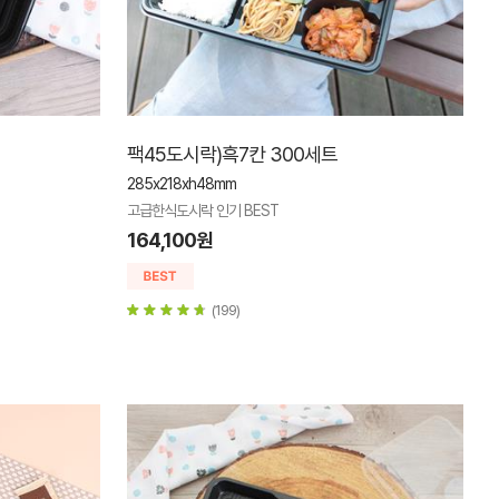
팩45도시락)흑7칸 300세트
285x218xh48mm
고급한식도시락 인기 BEST
164,100원
(199)