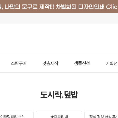
소량구매
맞춤제작
샘플신청
기획전
도시락.덮밥
케이터링파티박스
★홈파티팩
정식.정성.한식.푸