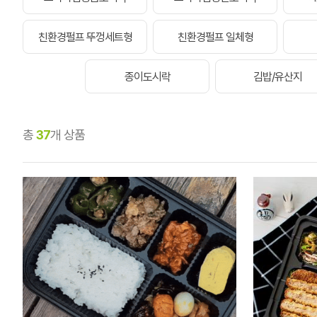
친환경펄프 뚜껑세트형
친환경펄프 일체형
종이도시락
김밥/유산지
총
37
개 상품