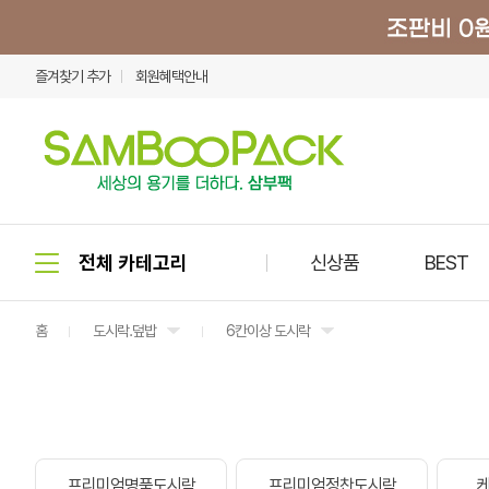
즐겨찾기 추가
회원혜택안내
신상품
BEST
홈
도시락.덮밥
6칸이상 도시락
프리미엄명품도시락
프리미엄정찬도시락