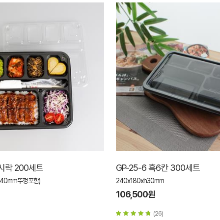
도시락 200세트
GP-25-6 흑6칸 300세트
(h40mm뚜껑포함)
240x180xh30mm
106,500원
(26)