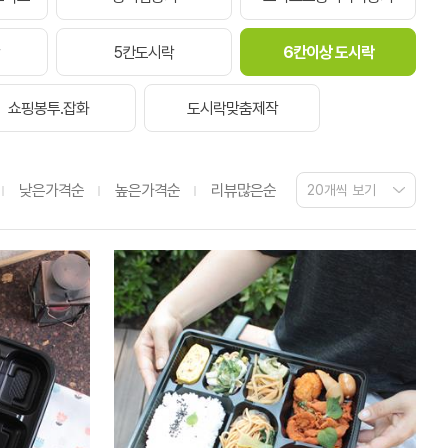
5칸도시락
6칸이상 도시락
쇼핑봉투.잡화
도시락맞춤제작
낮은가격순
높은가격순
리뷰많은순