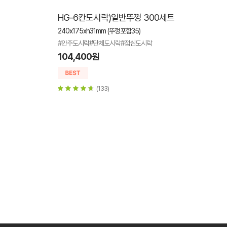
HG-6칸도시락)일반뚜껑 300세트
240x175xh31mm (뚜껑포함35)
#안주도시락#단체도시락#점심도시락
104,400원
(133)