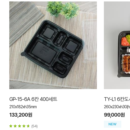
GP-15-6A 6칸 400세트
TY-L1 6칸
210x182xh35mm
260x230xh30
133,200원
99,000원
(54)