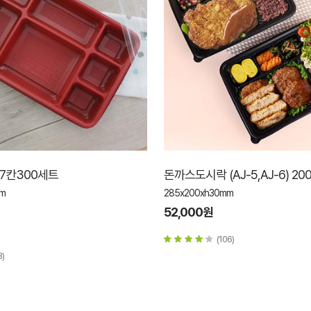
톤7칸300세트
돈까스도시락 (AJ-5,AJ-6) 2
mm
285x200xh30mm
52,000원
(106)
3)