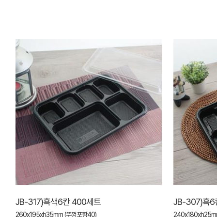
JB-317)흑색6칸 400세트
JB-307)흑
260x195xh35mm (뚜껑포함40)
240x180xh25