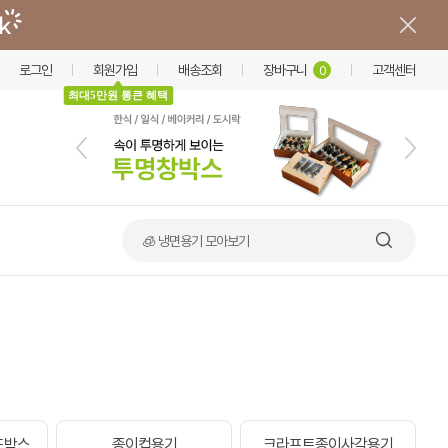
로그인
회원가입
배송조회
장바구니
고객센터
0
최대5만원 통큰 혜택
🧊 냉면용기 모아보기
드박스
종이컵용기
크라프트종이사각용기