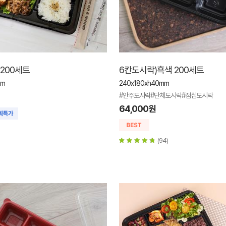
 200세트
6칸도시락)흑색 200세트
mm
240x180xh40mm
#안주도시락#단체도시락#점심도시락
64,000원
(94)