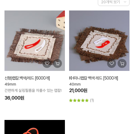
신형)랩칼.백색/레드 [6000개]
KH미니랩칼 백색 레드 [5000개]
49mm
40mm
21,000원
간편하게 실링필름을 자를수 있는 랩칼!
36,000원
(1)