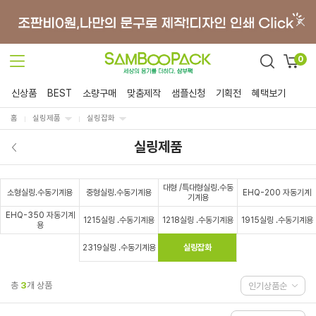
0
신상품
BEST
소량구매
맞춤제작
샘플신청
기획전
혜택보기
홈
실링제품
실링잡화
실링제품
대형 /특대형실링.수동
소형실링.수동기계용
중형실링.수동기계용
EHQ-200 자동기계
기계용
EHQ-350 자동기계
1215실링 .수동기계용
1218실링 .수동기계용
1915실링 .수동기계용
용
2319실링 .수동기계용
실링잡화
총
3
개 상품