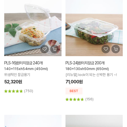
PLS-16)원터치잠금 240개
PLS-24)원터치잠금 200개
140x115xh54mm (450ml)
180x130xh50mm (650ml)
위생적인 잠금용기
[리뉴얼] lock이 되는 신박한 용기 ~!
52,320원
71,000원
(750)
(156)