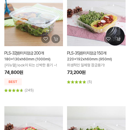
PLS-32)원터치잠금 200개
PLS-35)원터치잠금 150개
180x130xh60mm (1000ml)
220x192xh60mm (950ml)
[리뉴얼] lock이 되는 신박한 용기 ~!
위생적인 일체형 잠금용기!
74,800원
73,200원
(5)
(245)