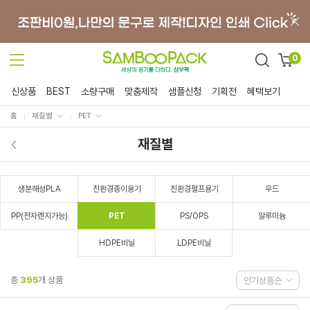
0
신상품
BEST
소량구매
맞춤제작
샘플신청
기획전
혜택보기
홈
재질별
PET
재질별
생분해성PLA
친환경종이용기
친환경펄프용기
우드
PP(전자렌지가능)
PET
PS/OPS
알루미늄
HDPE비닐
LDPE비닐
총
395
개 상품