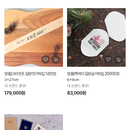
맞춤)크라프트 일반젓가락집 1.6만장
맞춤)백색지 일반숟가락집 20000장
3x27cm
6x9cm
내 브랜드 홍보!
내 브랜드 홍보!
179,000원
83,000원