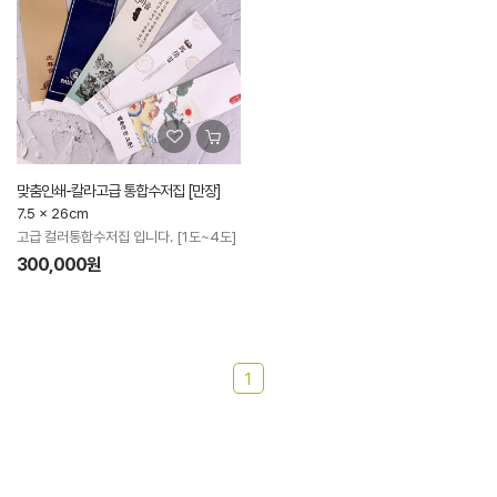
맞춤인쇄-칼라고급 통합수저집 [만장]
7.5 x 26cm
고급 컬러통합수저집 입니다. [1도~4도]
300,000원
1