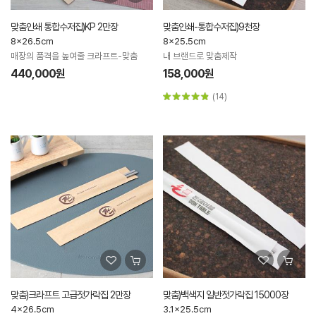
맞춤인쇄 통합수저집)KP 2만장
맞춤인쇄-통합수저집)9천장
8x26.5cm
8x25.5cm
매장의 품격을 높여줄 크라프트-맞춤
내 브랜드로 맞춤제작
440,000원
158,000원
(14)
맞춤)크라프트 고급젓가락집 2만장
맞춤)백색지 일반젓가락집 15000장
4x26.5cm
3.1x25.5cm