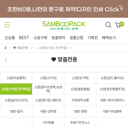
0
신상품
BEST
소량구매
맞춤제작
샘플신청
기획전
혜택보기
홈
♥ 맞춤전용
소량(수저집.젓가락집)
♥ 맞춤전용
소량(비닐봉투)
소량(스티커)
소량(젓가락)
소량(냅킨.물티슈)
소량(종이쇼핑백,보냉
소량(수저집.젓가락집)
소량(씰링필름)
소량(정찬명품뚜껑)
백)
소량(슬리브.띠지)
소량(종이컵.세팅지)
주문제작상품
대량-케이터링박스
대량-합지
대량-상자형
대량-원형
대량-비닐봉투
기타제품
무료디자인소스