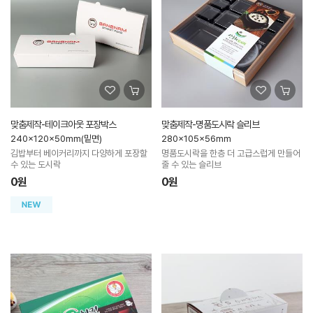
맞춤제작-테이크아웃 포장박스
맞춤제작-명품도시락 슬리브
240x120x50mm(밑면)
280x105x56mm
김밥부터 베이커리까지 다양하게 포장할
명품도시락을 한층 더 고급스럽게 만들어
수 있는 도시락
줄 수 있는 슬리브
0원
0원