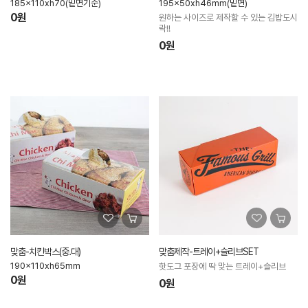
185x110xh70(밑면기준)
195x50xh46mm(밑면)
0원
원하는 사이즈로 제작할 수 있는 김밥도시
락!!
0원
맞춤-치킨박스(중.대)
맞춤제작-트레이+슬리브SET
190x110xh65mm
핫도그 포장에 딱 맞는 트레이+슬리브
0원
0원