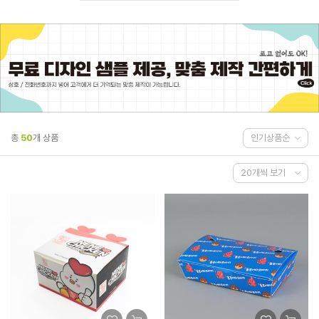
총
50
개 상품