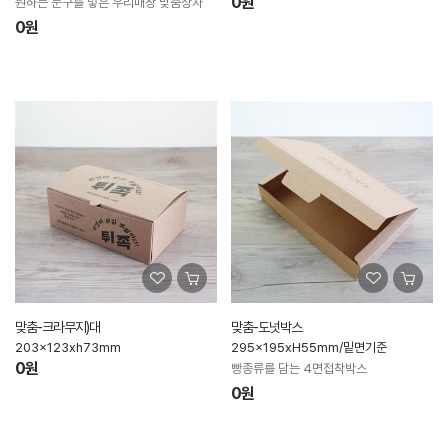
0원
원하는 문구를 넣은 우리매장 맞춤상자
0원
맞춤-크라무지)대
맞춤-도넛박스
203x123xh73mm
295x195xH55mm/밑면기준
0원
빵종류를 담는 4면접착박스
0원