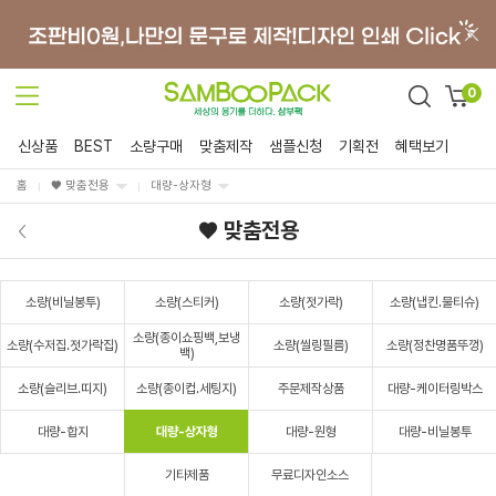
0
신상품
BEST
소량구매
맞춤제작
샘플신청
기획전
혜택보기
홈
♥ 맞춤전용
대량-상자형
♥ 맞춤전용
소량(비닐봉투)
소량(스티커)
소량(젓가락)
소량(냅킨.물티슈)
소량(종이쇼핑백,보냉
소량(수저집.젓가락집)
소량(씰링필름)
소량(정찬명품뚜껑)
백)
소량(슬리브.띠지)
소량(종이컵.세팅지)
주문제작상품
대량-케이터링박스
대량-합지
대량-상자형
대량-원형
대량-비닐봉투
기타제품
무료디자인소스