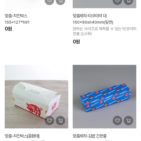
맞춤-치킨박스
맞춤제작-타코야끼 대
155*127*h91
160x90xh40mm(밑면)
0원
원하는 사이즈로 제작할 수 있는 타코야끼
전용 도시락!
0원
맞춤-치킨박스(돔형태)
맞춤제작-김밥 긴한줄