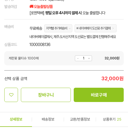
발송마감
🚚 오늘출발상품
[로젠택배]
평일 오후 4시까지 결제 시
오늘 출발합니다
배송비
무료배송
지역별 추가배송비
※ 네이버페이 도선료 추가결제
네이버페이결제시, 제주.도서산지역 도선료는 별도결제 진행해주세요
상품코드
1000008136
계란꽃 물티슈 1000매
32,000
원
32,000
원
선택 상품 금액
장바구니
바로구매
상세정보
배송정보
교환/반품정보
상품후기
25