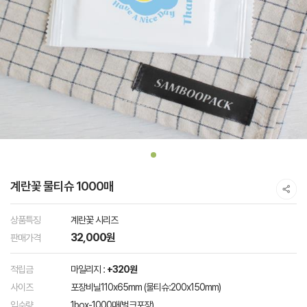
계란꽃 물티슈 1000매
상품특징
계란꽃 시리즈
32,000원
판매가격
적립금
마일리지 :
+320원
사이즈
포장비닐110x65mm (물티슈:200x150mm)
입수량
1box-1000매(벌크포장)