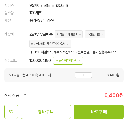
사이즈
95파이x h48mm (200ml)
입수량
100세트
재질
용기PS / 뚜껑PP
배송비
조건부 무료배송
지역별 추가배송비
조건별 배송
※ 네이버페이 도선료 추가결제
네이버페이결제시, 제주.도서산지역 도선료는 별도결제 진행해주세요
상품코드
1000004190
샘플신청하러가기
AJ 다용도컵 4-1호 흑색 100세트
6,400
원
6,400
원
선택 상품 금액
장바구니
바로구매