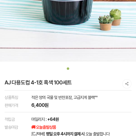
AJ 다용도컵 4-1호 흑색 100세트
상품특징
적은 양의 국물 및 반찬포장, 고급지게 블랙^^
6,400원
판매가격
적립금
마일리지 :
+64원
발송마감
🚚 오늘출발상품
[CJ택배]
평일 오후 4시까지 결제 시
오늘 출발합니다