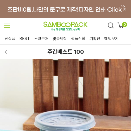
0
신상품
BEST
소량구매
맞춤제작
샘플신청
기획전
혜택보기
주간베스트 100