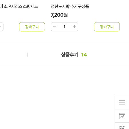
피 소 P시리즈 소량세트
정찬도시락 추가구성품
정
7,200원
7
상품후기
14