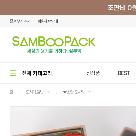
즐겨찾기 추가
회원혜택안내
신상품
BEST
홈
도시락.덮밥
★소량 도시락