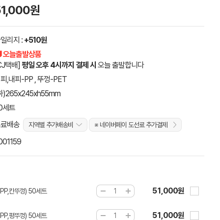
51,000원
일리지 :
+510원
 오늘출발상품
CJ택배]
평일 오후 4시까지 결제 시
오늘 출발합니다
피,내피-PP , 뚜껑-PET
하)265x245xh55mm
0세트
무료배송
지역별 추가배송비
※ 네이버페이 도선료 추가결제
001159
51,000원
PP,칸뚜껑) 50세트
51,000원
PP,평뚜껑) 50세트