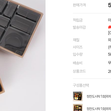
판매가격
적립금
마
발송마감

[
재질
외
사이즈
(
입수량
5
배송비
상품코드
2
구성품선택
정찬도시락 1호(외피
정찬도시락 1호(외피