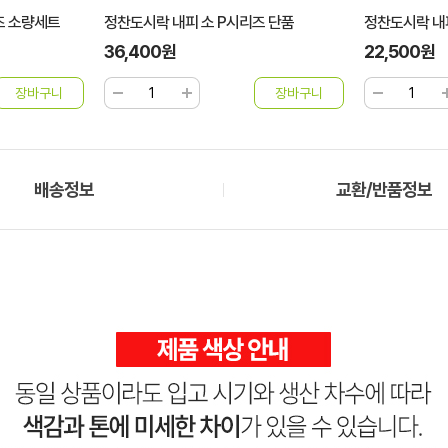
즈 소량세트
정찬도시락 내피 소 P시리즈 단품
정찬도시락 내
36,400원
22,500원
배송정보
교환/반품정보