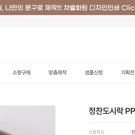
소량구매
맞춤제작
샘플신청
기획전
정찬도시락 PP
상품특징
인