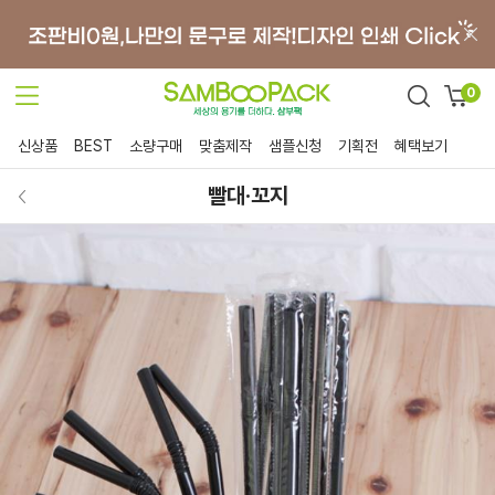
0
신상품
BEST
소량구매
맞춤제작
샘플신청
기획전
혜택보기
빨대·꼬지