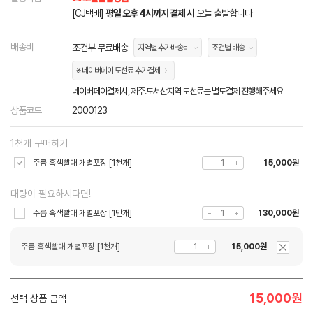
[CJ택배]
평일 오후 4시까지 결제 시
오늘 출발합니다
배송비
조건부 무료배송
지역별 추가배송비
조건별 배송
※ 네이버페이 도선료 추가결제
네이버페이결제시, 제주.도서산지역 도선료는 별도결제 진행해주세요
상품코드
2000123
1천개 구매하기
주름 흑색빨대 개별포장 [1천개]
15,000원
대량이 필요하시다면!
주름 흑색빨대 개별포장 [1만개]
130,000원
주름 흑색빨대 개별포장 [1천개]
15,000원
15,000
원
선택 상품 금액