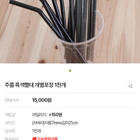
주름 흑색빨대 개별포장 1천개
15,000원
판매가격
적립금
마일리지 :
+150원
사이즈
(자바라)지름7mmx길이21cm
입수량
1천개
발송마감
🚚 오늘출발상품