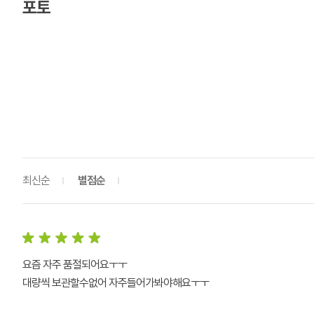
포토
최신순
별점순
요즘 자주 품절되어요ㅜㅜ
대량씩 보관할수없어 자주들어가봐야해요ㅜㅜ