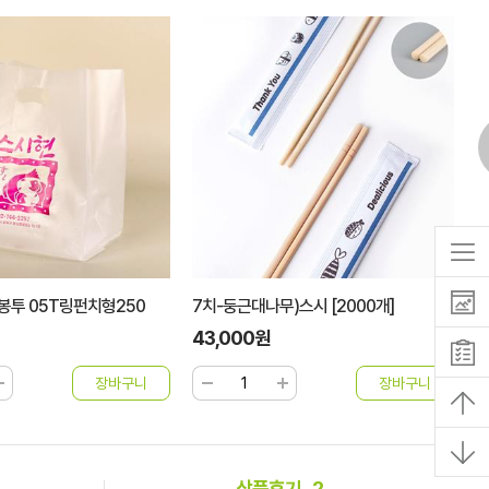
봉투 05T링펀치형250
7치-둥근대나무)스시 [2000개]
맞
43,000원
6
상품후기
2