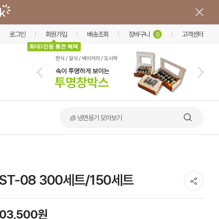
로그인
회원가입
배송조회
장바구니
고객센터
0
최대5만원 통큰 혜택
🍲 덮밥·비빔밥 가마솥용기
ST-08 300세트/150세트
103,500원