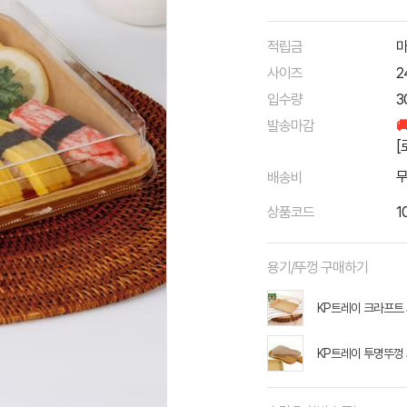
적립금
마
사이즈
2
입수량
3
발송마감

[
배송비
상품코드
1
용기/뚜껑 구매하기
KP트레이 크라프트 J
KP트레이 투명뚜껑 J