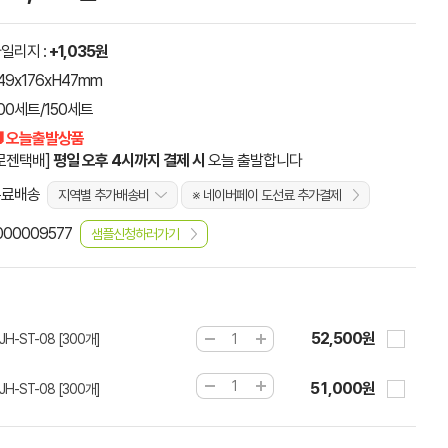
일리지 :
+1,035원
49x176xH47mm
00세트/150세트
 오늘출발상품
로젠택배]
평일 오후 4시까지 결제 시
오늘 출발합니다
무료배송
지역별 추가배송비
※ 네이버페이 도선료 추가결제
000009577
샘플신청하러가기
52,500원
H-ST-08 [300개]
51,000원
H-ST-08 [300개]