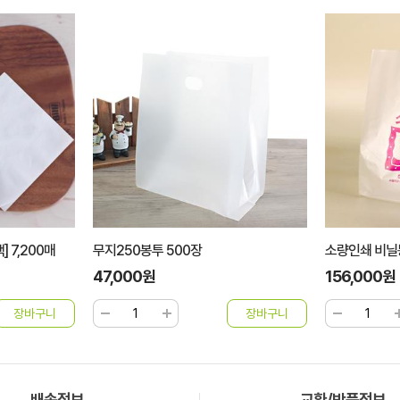
 7,200매
무지250봉투 500장
소량인쇄 비닐
47,000원
156,000원
배송정보
교환/반품정보