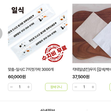
맞춤-일식C 7치젓가락 3000개
칵테일냅킨)무지 [갈색/백색]
60,000원
37,500원
상세정보