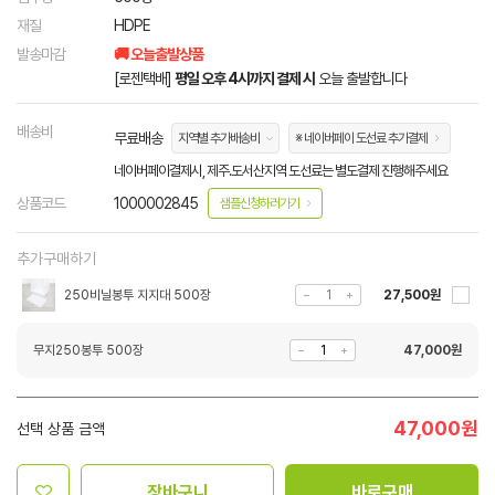
재질
HDPE
발송마감
🚚 오늘출발상품
[로젠택배]
평일 오후 4시까지 결제 시
오늘 출발합니다
배송비
무료배송
지역별 추가배송비
※ 네이버페이 도선료 추가결제
네이버페이결제시, 제주.도서산지역 도선료는 별도결제 진행해주세요
상품코드
1000002845
샘플신청하러가기
추가구매하기
250비닐봉투 지지대 500장
27,500원
무지250봉투 500장
47,000
원
47,000
원
선택 상품 금액
장바구니
바로구매