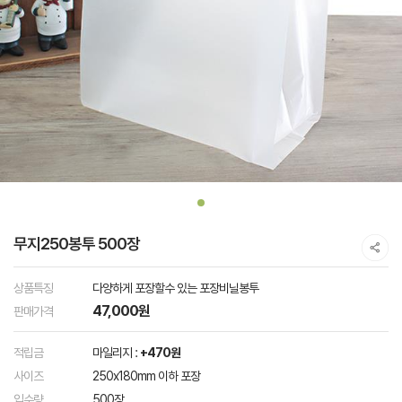
무지250봉투 500장
상품특징
다양하게 포장할수 있는 포장비닐봉투
47,000원
판매가격
적립금
마일리지 :
+470원
사이즈
250x180mm 이하 포장
입수량
500장