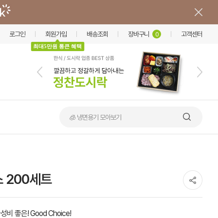
로그인
회원가입
배송조회
장바구니
고객센터
0
최대5만원 통큰 혜택
🧊 냉면용기 모아보기
 200세트
성비 좋은! Good Choice!