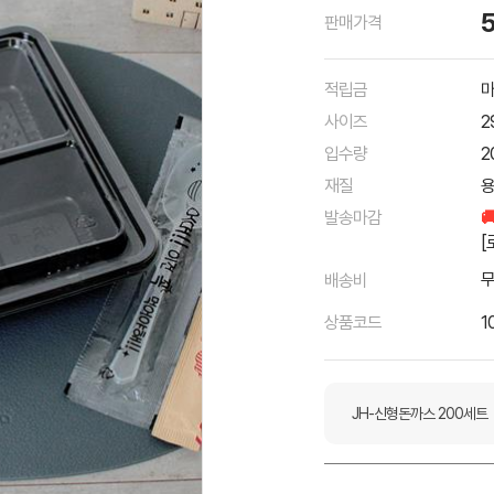
판매가격
적립금
마
사이즈
2
입수량
2
재질
용
발송마감

[
배송비
상품코드
1
JH-신형돈까스 200세트