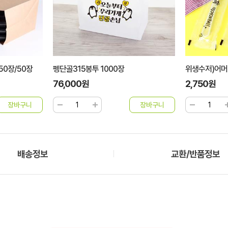
50장/50장
펭단골315봉투 1000장
위생수저)어머 
76,000원
2,750원
배송정보
교환/반품정보