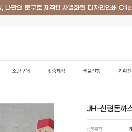
소량구매
맞춤제작
샘플신청
기획전
JH-신형돈까스
상품특징
가