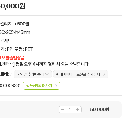
50,000원
일리지 :
+500원
90x205xh45mm
00세트
기 : PP , 뚜껑 : PET
 오늘출발상품
로젠택배]
평일 오후 4시까지 결제 시
오늘 출발합니다
무료배송
지역별 추가배송비
※ 네이버페이 도선료 추가결제
000009331
샘플신청하러가기
50,000
원