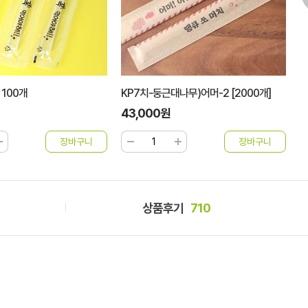
100개
KP7치-둥근대나무)어머-2 [2000개]
돈
43,000원
5
상품후기
710