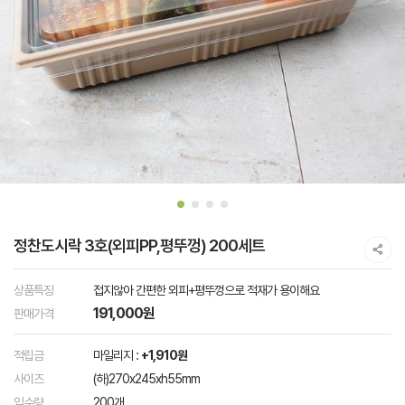
정찬도시락 3호(외피PP,평뚜껑) 200세트
상품특징
접지않아 간편한 외피+평뚜껑으로 적재가 용이해요
191,000원
판매가격
적립금
마일리지 :
+1,910원
사이즈
(하)270x245xh55mm
입수량
200개