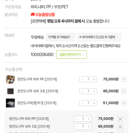
구성및재질
외피.내피: PP / 뚜껑:PET
발송마감
🚚 오늘출발상품
[로젠택배]
평일 오후 4시까지 결제 시
오늘 출발합니다
배송비
무료배송
지역별 추가배송비
※ 네이버페이 도선료 추가결제
네이버페이결제시, 제주.도서산지역 도선료는 별도결제 진행해주세요
상품코드
1000008490
샘플신청하러가기
구성품선택
정찬도시락 외피 PP [200개]
75,000원
정찬도시락 내피 3호 [200개]
65,000원
정찬도시락(평)뚜껑 [200개]
51,000원
정찬도시락 외피 PP [200개]
75,000원
정찬도시락 내피 3호 [200개]
65,000원