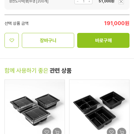
정찬도시락(평)뚜껑 [200개]
51,000원
191,000
원
선택 상품 금액
장바구니
바로구매
함께 사용하기 좋은
관련 상품