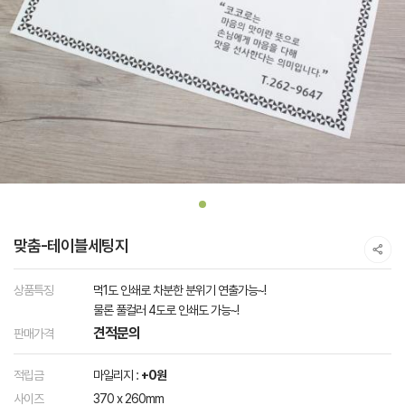
맞춤-테이블세팅지
상품특징
먹1도 인쇄로 차분한 분위기 연출가능~!
물론 풀컬러 4도로 인쇄도 가능~!
견적문의
판매가격
적립금
마일리지 :
+0원
사이즈
370 x 260mm