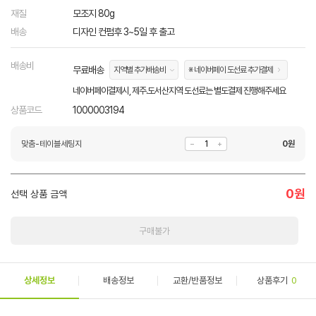
재질
모조지 80g
배송
디자인 컨펌후 3~5일 후 출고
배송비
무료배송
지역별 추가배송비
※ 네이버페이 도선료 추가결제
네이버페이결제시, 제주.도서산지역 도선료는 별도결제 진행해주세요
상품코드
1000003194
맞춤-테이블세팅지
0
원
0
원
선택 상품 금액
구매불가
상세정보
배송정보
교환/반품정보
상품후기
0