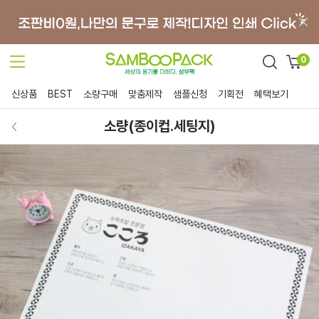
0
신상품
BEST
소량구매
맞춤제작
샘플신청
기획전
혜택보기
소량(종이컵.세팅지)