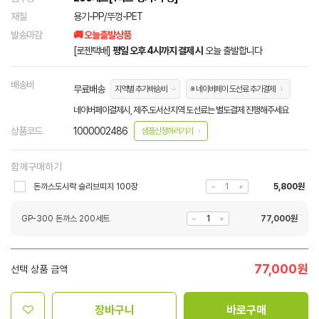
재질
용기-PP/뚜껑-PET
발송마감
🚚 오늘출발상품
[로젠택배]
평일 오후 4시까지 결제 시
오늘 출발합니다
배송비
무료배송
지역별 추가배송비
※ 네이버페이 도선료 추가결제
네이버페이결제시, 제주.도서산지역 도선료는 별도결제 진행해주세요
상품코드
1000002486
샘플신청하러가기
함께구매하기
돈까스도시락 슬리브띠지 100장
5,800원
GP-300 돈까스 200세트
77,000
원
77,000
원
선택 상품 금액
장바구니
바로구매