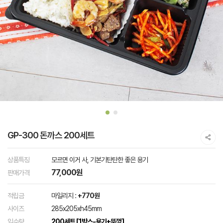
GP-300 돈까스 200세트
상품특징
모르면 이거 사, 기본기탄탄한 좋은 용기
77,000원
판매가격
적립금
마일리지 :
+770원
사이즈
285x205xh45mm
입수량
200세트 [1박스-용기+뚜껑]