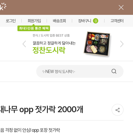
로그인
회원가입
배송조회
장바구니
고객센터
0
최대5만원 통큰 혜택
✨NEW 정식 도시락✨
나무 opp 젓가락 2000개
음 걱정 없이 안심! opp 포장 젓가락