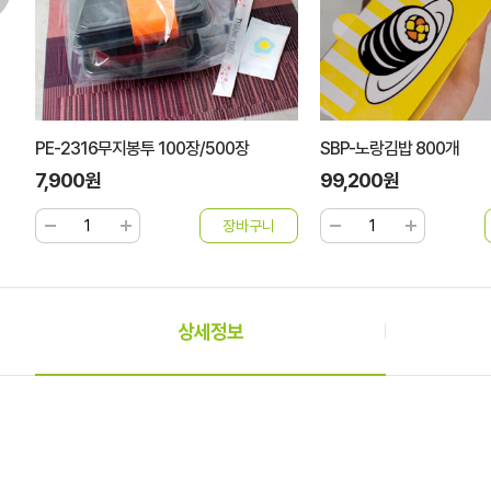
장
PE-2316무지봉투 100장/500장
SBP-노랑김밥 800개
7,900원
99,200원
상세정보