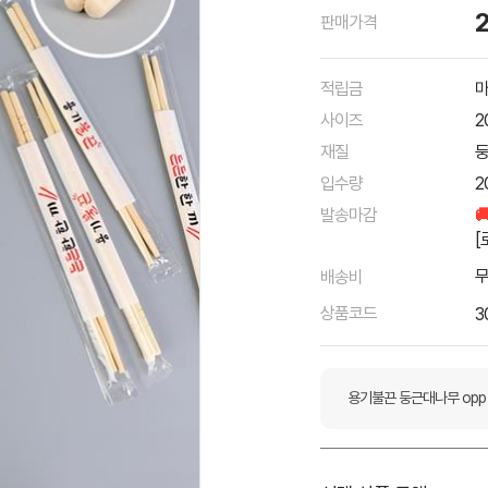
판매가격
적립금
마
사이즈
2
재질
입수량
2
발송마감

[
배송비
상품코드
3
용기불끈 둥근대나무 opp