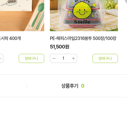
도시락 400개
PE-해피스마일2316봉투 500장/100장
P
51,500원
7
상품후기
0