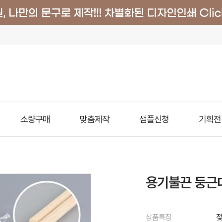
소량구매
맞춤제작
샘플신청
기획전
용기불끈 둥근대
상품특징
젖