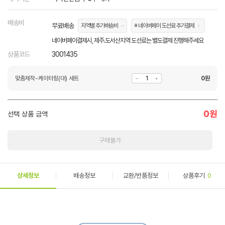
배송비
무료배송
지역별 추가배송비
※ 네이버페이 도선료 추가결제
네이버페이결제시, 제주.도서산지역 도선료는 별도결제 진행해주세요
상품코드
3001435
맞춤제작-케이터링(대) 세트
0
원
0
원
선택 상품 금액
구매불가
상세정보
배송정보
교환/반품정보
상품후기
0