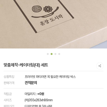
맞춤제작-케이터링(대) 세트
상품특징
프라이빗 파티라면 꼭 필요한 케이터링 박스
견적문의
판매가격
적립금
마일리지 :
+0원
사이즈
(하)355x283xh86mm
제작기간
디자인컨펌 후 3주 내외