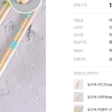
판매가격
적립금
마
사이즈
1
입수량
1
발송마감
평
배송비
상품코드
2
1000개 선택하기
둥근대나무)그린opp
둥근대나무)투명opp
둥근대나무)블루 스