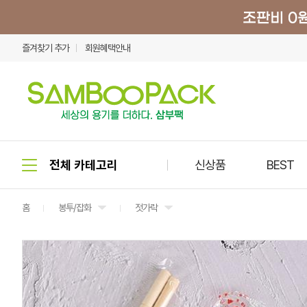
즐겨찾기 추가
회원혜택안내
신상품
BEST
홈
봉투/잡화
젓가락