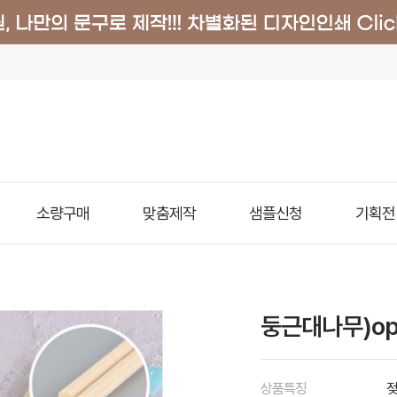
소량구매
맞춤제작
샘플신청
기획전
둥근대나무)op
상품특징
젖