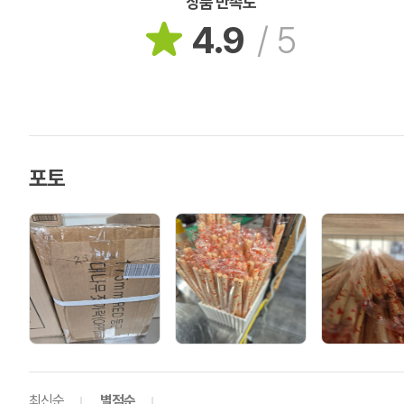
상품 만족도
4.9
/
5
포토
최신순
별점순