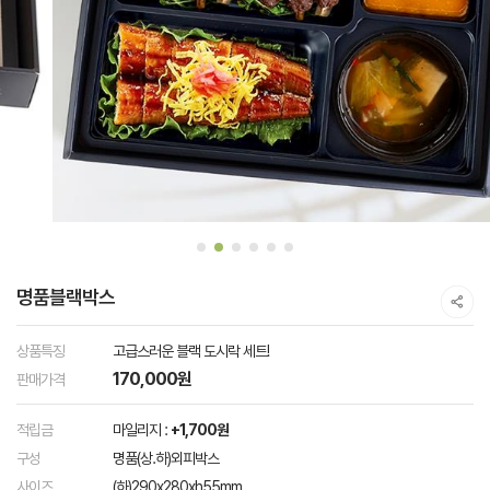
명품블랙박스
상품특징
고급스러운 블랙 도시락 세트!
170,000원
판매가격
적립금
마일리지 :
+1,700원
구성
명품(상.하)외피박스
사이즈
(하)290x280xh55mm