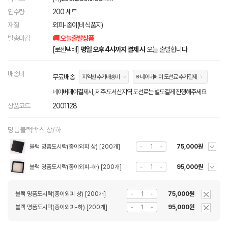
입수량
200 세트
재질
외피-종이(비식품지)
발송마감
🚚 오늘출발상품
[로젠택배]
평일 오후 4시까지 결제 시
오늘 출발합니다
배송비
무료배송
지역별 추가배송비
※ 네이버페이 도선료 추가결제
네이버페이결제시, 제주.도서산지역 도선료는 별도결제 진행해주세요
상품코드
2001128
명품블랙박스 상/하
블랙 명품도시락(종이외피 상) [200개]
75,000원
블랙 명품도시락(종이외피-하) [200개]
95,000원
블랙 명품도시락(종이외피 상) [200개]
75,000원
블랙 명품도시락(종이외피-하) [200개]
95,000원