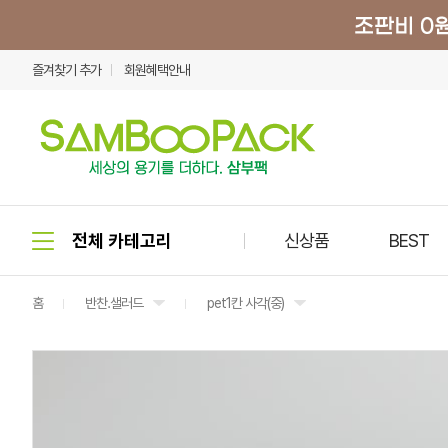
즐겨찾기 추가
회원혜택안내
신상품
BEST
홈
반찬.샐러드
pet1칸 사각(중)