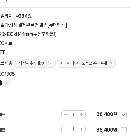
일리지 :
+684원
일PM1시 결제완료건 발송[롯데택배]
20x130xH44mm(뚜껑포함59)
00세트
ET
무료배송
지역별 추가배송비
※ 네이버페이 도선료 추가결제
001008
68,400원
0세트
68,400원
0세트