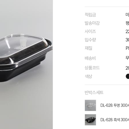
적립금
마
발송마감
평
사이즈
2
입수량
3
재질
P
배송비
상품코드
2
색상
반박스세트
DL-628 투명 30
DL-628 흑색 30