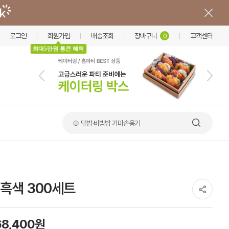
로그인
회원가입
배송조회
장바구니
고객센터
0
최대5만원 통큰 혜택
🍲 덮밥·비빔밥 가마솥용기
/흑색 300세트
68,400원