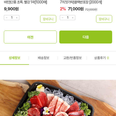
바란)단풍 초록. 빨강 1곽[1000매]
7치젓가락)블랙반포장 [2000개]
9,900원
2%
71,000원
72,000원
상세정보
배송정보
교환/반품정보
상품후기
0