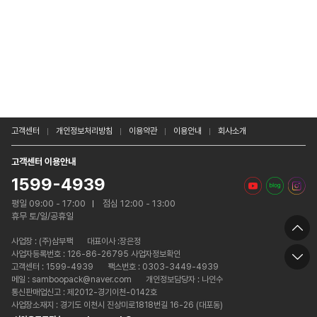
고객센터
개인정보처리방침
이용약관
이용안내
회사소개
고객센터 이용안내
1599-4939
평일 09:00 - 17:00
점심 12:00 - 13:00
휴무 토/일/공휴일
사업장 :
(주)삼부팩
대표이사 :장은정
사업자등록번호 : 126-86-26795 사업자정보확인
고객센터 : 1599-4939
팩스번호 : 0303-3449-4939
메일 : samboopack@naver.com
개인정보담당자 : 나인수
통신판매업신고 : 제2012-경기이천-0142호
사업장소재지 : 경기도 이천시 진상미로1818번길 16-26 (대포동)