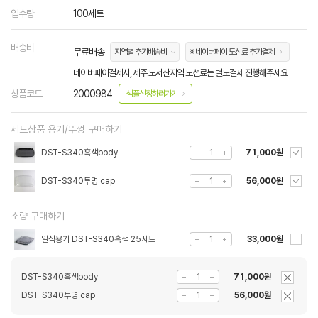
입수량
100세트
배송비
무료배송
지역별 추가배송비
※ 네이버페이 도선료 추가결제
네이버페이결제시, 제주.도서산지역 도선료는 별도결제 진행해주세요
상품코드
2000984
샘플신청하러가기
세트상품 용기/뚜껑 구매하기
DST-S340흑색body
71,000원
DST-S340투명 cap
56,000원
소량 구매하기
일식용기 DST-S340흑색 25세트
33,000원
DST-S340흑색body
71,000원
DST-S340투명 cap
56,000원