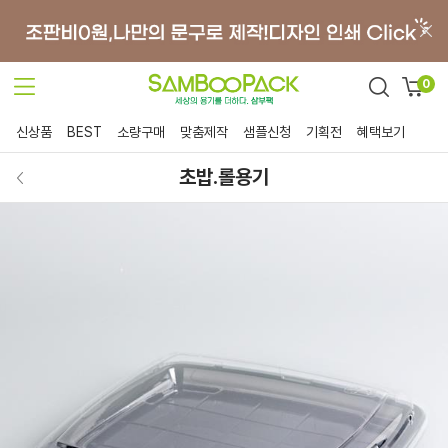
0
신상품
BEST
소량구매
맞춤제작
샘플신청
기획전
혜택보기
초밥.롤용기