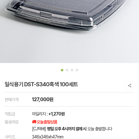
일식용기 DST-S340흑색 100세트
127,000원
판매가격
적립금
마일리지 :
+1,270원
발송마감
🚚 오늘출발상품
[CJ택배]
평일 오후 4시까지 결제 시
오늘 출발합니다
사이즈
346x346xh47mm