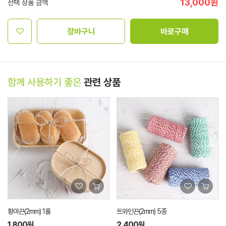
13,000
원
선택 상품 금액
장바구니
바로구매
함께 사용하기 좋은
관련 상품
황마끈(2mm) 1롤
트와인끈(2mm) 5종
1,800원
2,400원