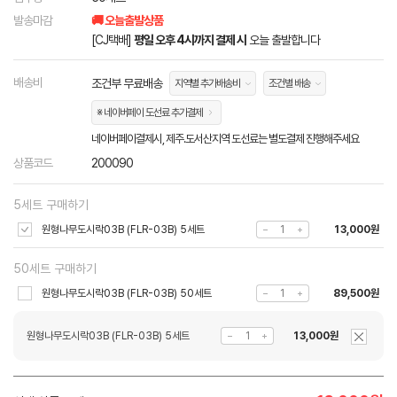
발송마감
🚚 오늘출발상품
[CJ택배]
평일 오후 4시까지 결제 시
오늘 출발합니다
배송비
조건부 무료배송
지역별 추가배송비
조건별 배송
※ 네이버페이 도선료 추가결제
네이버페이결제시, 제주.도서산지역 도선료는 별도결제 진행해주세요
상품코드
200090
5세트 구매하기
원형나무도시락03B (FLR-03B) 5세트
13,000원
50세트 구매하기
원형나무도시락03B (FLR-03B) 50세트
89,500원
원형나무도시락03B (FLR-03B) 5세트
13,000원