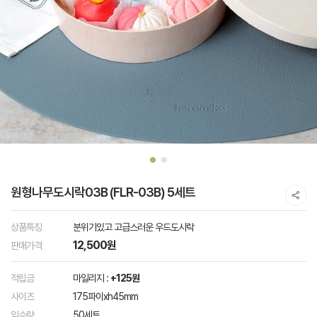
원형나무도시락03B (FLR-03B) 5세트
상품특징
분위기있고 고급스러운 우드도시락
12,500원
판매가격
적립금
마일리지 :
+125원
사이즈
175파이xh45mm
입수량
50세트