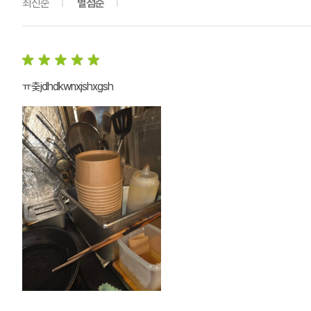
최신순
별점순
ㅠ춪jdhdkwnxjshxgsh