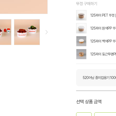
뚜껑 구매하기
125파이 PET 뚜껑 
125파이 원색PP 뚜껑
125파이 백색PP 뚜껑
125파이 둥근투명PE
520어닝 종이컵용기 100
선택 상품 금액