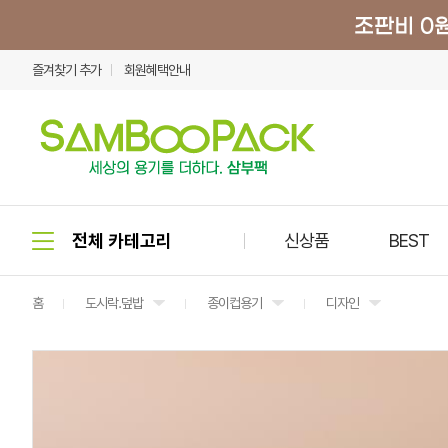
즐겨찾기 추가
회원혜택안내
신상품
BEST
홈
도시락.덮밥
종이컵용기
디자인