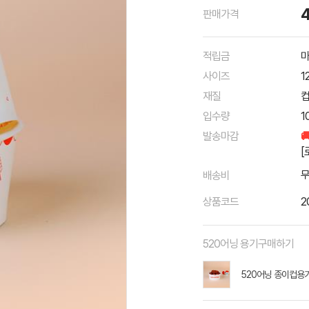
판매가격
적립금
마
사이즈
1
재질
입수량
1
발송마감

[
배송비
상품코드
2
520어닝 용기구매하기
520어닝 종이컵용기