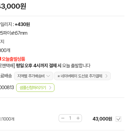
43,000원
일리지 :
+430원
25파이xh57mm
컵지
000개
 오늘출발상품
로젠택배]
평일 오후 4시까지 결제 시
오늘 출발합니다
무료배송
지역별 추가배송비
※ 네이버페이 도선료 추가결제
000813
샘플신청하러가기
43,000원
 1000개