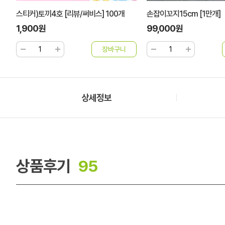
개
스티커)토끼4호 [리뷰/써비스] 100개
손잡이꼬지15cm [1만개]
1,900원
99,000원
상세정보
상품후기
95