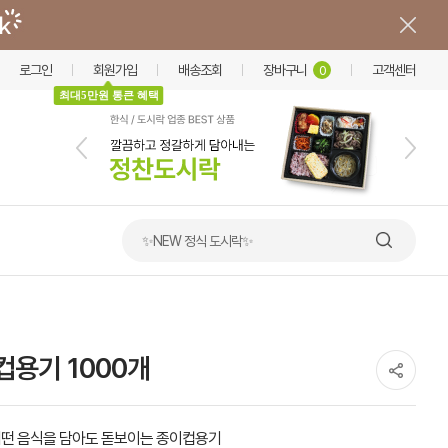
로그인
회원가입
배송조회
장바구니
고객센터
0
최대5만원 통큰 혜택
✨NEW 정식 도시락✨
컵용기 1000개
떤 음식을 담아도 돋보이는 종이컵용기