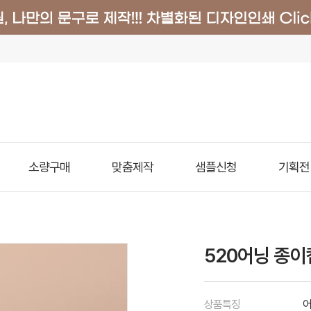
소량구매
맞춤제작
샘플신청
기획전
520어닝 종이
상품특징
어