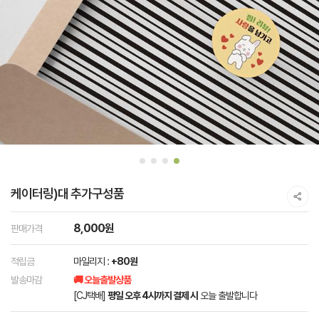
케이터링)대 추가구성품
8,000원
판매가격
적립금
마일리지 :
+80원
발송마감
🚚 오늘출발상품
[CJ택배]
평일 오후 4시까지 결제 시
오늘 출발합니다