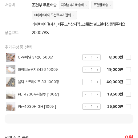
배송비
조건부 무료배송
지역별 추가배송비
조건별 배송
※ 네이버페이 도선료 추가결제
네이버페이결제시, 제주.도서산지역 도선료는 별도결제 진행해주세요
상품코드
2000788
추가구성품 선택
OPP비닐 3426 500장
8,000원
화이트노루지3426 1000장
19,000원
블랙 스트라이프 33 1000장
40,000원
PE-4230무지봉투 [100장]
18,500원
PE-4030HIGH [100장]
25,500원
0
원
선택 상품 금액