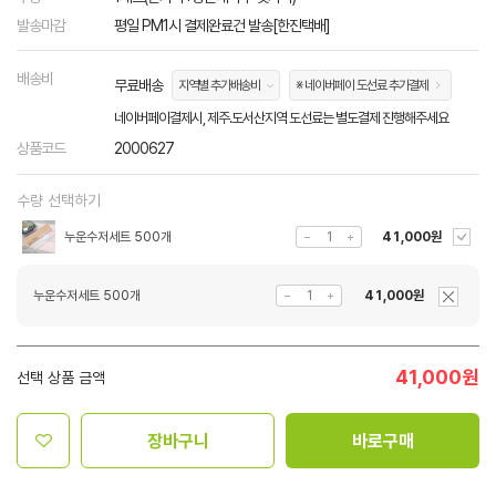
발송마감
평일 PM1시 결제완료건 발송[한진택배]
배송비
무료배송
지역별 추가배송비
※ 네이버페이 도선료 추가결제
네이버페이결제시, 제주.도서산지역 도선료는 별도결제 진행해주세요
상품코드
2000627
수량 선택하기
누운수저세트 500개
41,000원
누운수저세트 500개
41,000원
41,000
원
선택 상품 금액
장바구니
바로구매