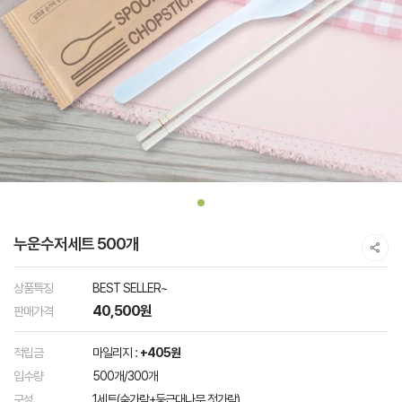
누운수저세트 500개
상품특징
BEST SELLER~
40,500원
판매가격
적립금
마일리지 :
+405원
입수량
500개/300개
구성
1세트(숟가락+둥근대나무 젓가락)