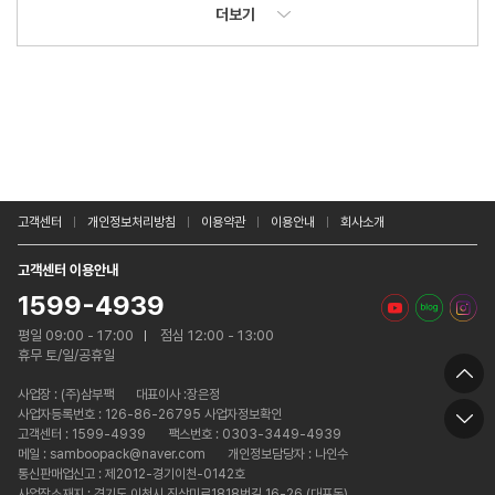
더보기
고객센터
개인정보처리방침
이용약관
이용안내
회사소개
고객센터 이용안내
1599-4939
평일 09:00 - 17:00
점심 12:00 - 13:00
휴무 토/일/공휴일
사업장 :
(주)삼부팩
대표이사 :장은정
사업자등록번호 : 126-86-26795 사업자정보확인
고객센터 : 1599-4939
팩스번호 : 0303-3449-4939
메일 : samboopack@naver.com
개인정보담당자 : 나인수
통신판매업신고 : 제2012-경기이천-0142호
사업장소재지 : 경기도 이천시 진상미로1818번길 16-26 (대포동)