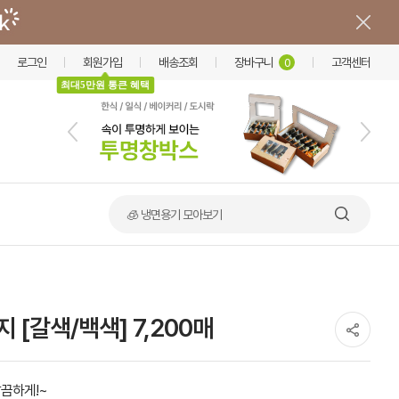
로그인
회원가입
배송조회
장바구니
고객센터
0
최대5만원 통큰 혜택
🧊 냉면용기 모아보기
[갈색/백색] 7,200매
끔하게!~