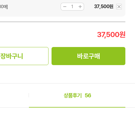
37,500원
00매]
37,500
원
장바구니
바로구매
상품후기
56