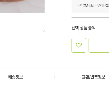
칵테일냅킨)갈색무지 [72
선택 상품 금액
배송정보
교환/반품정보