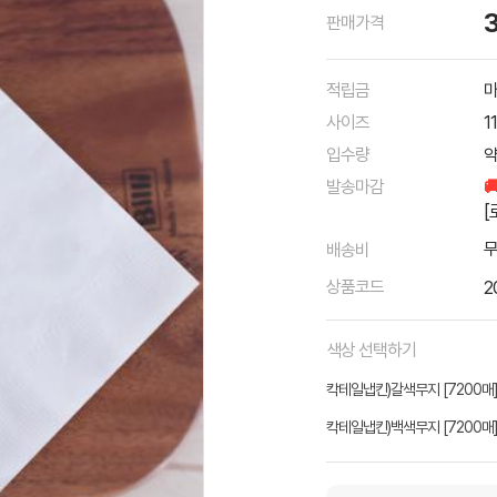
판매가격
적립금
마
사이즈
1
입수량
약
발송마감

[
배송비
상품코드
2
색상 선택하기
칵테일냅킨)갈색무지 [7200매
칵테일냅킨)백색무지 [7200매