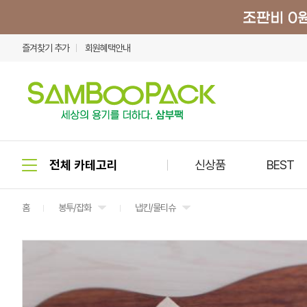
즐겨찾기 추가
회원혜택안내
신상품
BEST
홈
봉투/잡화
냅킨/물티슈