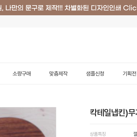
소량구매
맞춤제작
샘플신청
기획전
칵테일냅킨)무지 
상품특징
깔