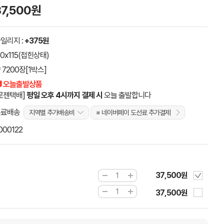
37,500원
일리지 :
+375원
10x115(접힌상태)
 7200장[1박스]
 오늘출발상품
로젠택배]
평일 오후 4시까지 결제 시
오늘 출발합니다
무료배송
지역별 추가배송비
※ 네이버페이 도선료 추가결제
000122
37,500원
]
37,500원
]