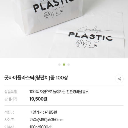
굿바이플라스틱(링펀치)중 100장
상품특징
100% 자연으로 돌아가는 친환경비닐봉투
19,500원
판매가격
적립금
마일리지 :
+195원
사이즈
250x(M60)xh350mm
입수량
100장/1000장