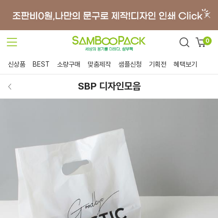
0
신상품
BEST
소량구매
맞춤제작
샘플신청
기획전
혜택보기
SBP 디자인모음