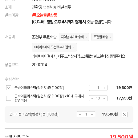
소재
친환경 생분해성 비닐봉투
발송마감
🚚 오늘출발상품
[CJ택배]
평일 오후 4시까지 결제 시
오늘 출발합니다
배송비
조건부 무료배송
지역별 추가배송비
조건별 배송
※ 네이버페이 도선료 추가결제
네이버페이결제시, 제주.도서산지역 도선료는 별도결제 진행해주세요
상품코드
2000114
수량선택
굿바이플라스틱(링펀치)중 [100장]
19,500원
굿바이플라스틱(링펀치)중 [100장] x10개 구매시
17,550원
할인적용
굿바이플라스틱(링펀치)중 [100장]
19,500원
19,500
원
선택 상품 금액