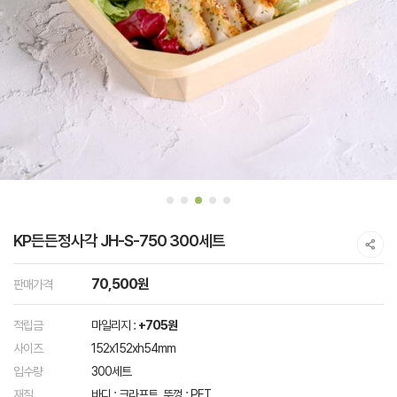
KP든든정사각 JH-S-750 300세트
70,500원
판매가격
적립금
마일리지 :
+705원
사이즈
152x152xh54mm
입수량
300세트
재질
바디 : 크라프트, 뚜껑 : PET