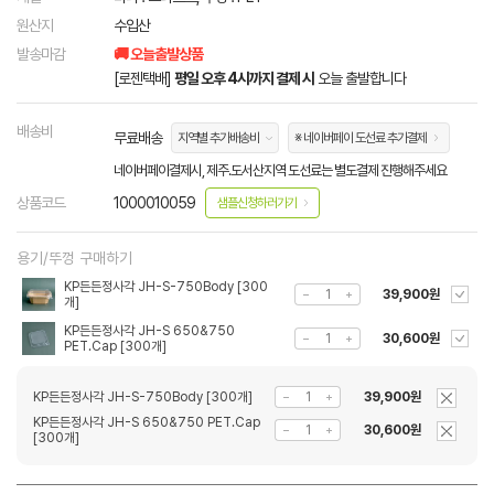
원산지
수입산
발송마감
🚚 오늘출발상품
[로젠택배]
평일 오후 4시까지 결제 시
오늘 출발합니다
배송비
무료배송
지역별 추가배송비
※ 네이버페이 도선료 추가결제
네이버페이결제시, 제주.도서산지역 도선료는 별도결제 진행해주세요
상품코드
1000010059
샘플신청하러가기
용기/뚜껑 구매하기
KP든든정사각 JH-S-750Body [300
39,900원
개]
KP든든정사각 JH-S 650&750
30,600원
PET.Cap [300개]
KP든든정사각 JH-S-750Body [300개]
39,900원
KP든든정사각 JH-S 650&750 PET.Cap
30,600원
[300개]