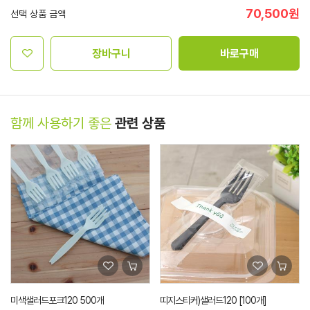
70,500
원
선택 상품 금액
장바구니
바로구매
함께 사용하기 좋은
관련 상품
미색샐러드포크120 500개
띠지스티커)샐러드120 [100개]