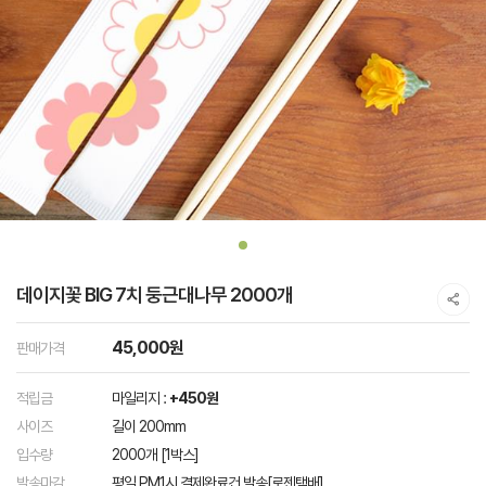
데이지꽃 BIG 7치 둥근대나무 2000개
45,000원
판매가격
적립금
마일리지 :
+450원
사이즈
길이 200mm
입수량
2000개 [1박스]
발송마감
평일 PM1시 결제완료건 발송[로젠택배]