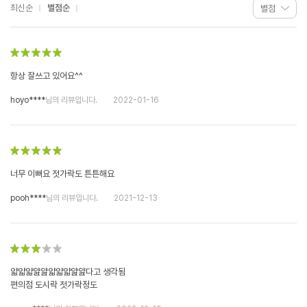
최신순
별점순
항상 잘쓰고 있어요^^
hoyo****
님의 리뷰입니다.
2022-01-16
너무 이뻐요 젓가락도 튼튼해요
pooh****
님의 리뷰입니다.
2021-12-13
얇얇얇얊얊얇얇얇얊얊다고 생각됨
편의점 도시락 젓가락정도