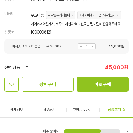
배송비
무료배송
지역별 추가배송비
※ 네이버페이 도선료 추가결제
네이버페이결제시, 제주.도서산지역 도선료는 별도결제 진행해주세요
상품코드
1000008121
데이지꽃 BIG 7치 둥근대나무 2000개
45,000
원
45,000
원
선택 상품 금액
장바구니
바로구매
상세정보
배송정보
교환/반품정보
상품후기
3
아주 좋아요
2