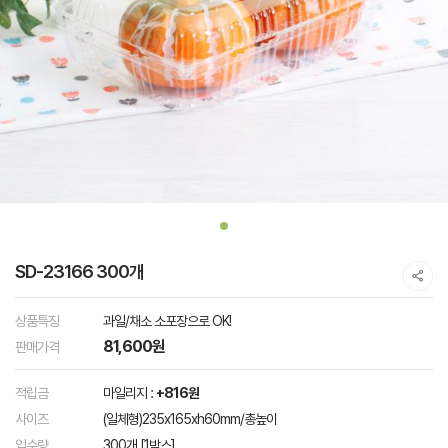
SD-23166 300개
상품특징
과일/채소 소포장으로 OK!
81,600원
판매가격
적립금
마일리지 :
+816원
사이즈
(일체형)235x165xh60mm/총높이
입수량
300개 [1박스]