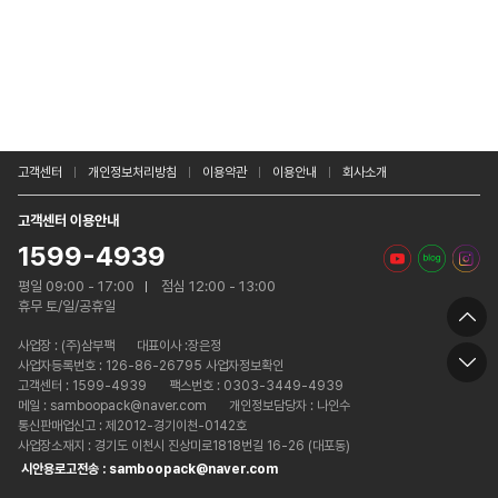
고객센터
개인정보처리방침
이용약관
이용안내
회사소개
고객센터 이용안내
1599-4939
평일 09:00 - 17:00
점심 12:00 - 13:00
휴무 토/일/공휴일
사업장 :
(주)삼부팩
대표이사 :장은정
사업자등록번호 : 126-86-26795 사업자정보확인
고객센터 : 1599-4939
팩스번호 : 0303-3449-4939
메일 : samboopack@naver.com
개인정보담당자 : 나인수
통신판매업신고 : 제2012-경기이천-0142호
사업장소재지 : 경기도 이천시 진상미로1818번길 16-26 (대포동)
시안용로고전송 : samboopack@naver.com