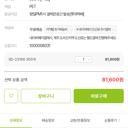
재질
PET
발송마감
평일PM1시 결제완료건 발송[롯데택배]
배송비
무료배송
지역별 추가배송비
※ 네이버페이 도선료 추가결제
네이버페이결제시, 제주.도서산지역 도선료는 별도결제 진행해주세요
상품코드
1000008031
SD-23166 300개
81,600
원
81,600
원
선택 상품 금액
장바구니
바로구매
상세정보
배송정보
교환/반품정보
상품후기
1