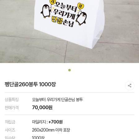
펭단골260봉투 1000장
상품특징
오늘부터 우리가게 단골손님 봉투
70,000원
판매가격
적립금
마일리지 :
+700원
사이즈
260x200mm 이하 포장
입수량
1000장