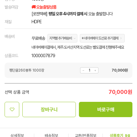
발송마감
🚚 오늘출발상품
[로젠택배]
평일 오후 4시까지 결제 시
오늘 출발합니다
재질
HDPE
배송비
무료배송
지역별 추가배송비
※ 네이버페이 도선료 추가결제
네이버페이결제시, 제주.도서산지역 도선료는 별도결제 진행해주세요
상품코드
1000007879
펭단골260봉투 1000장
70,000
원
70,000
원
선택 상품 금액
장바구니
바로구매
상세정보
배송정보
교환/반품정보
상품후기
98