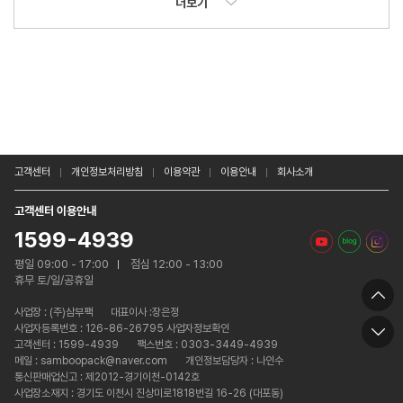
더보기
고객센터
개인정보처리방침
이용약관
이용안내
회사소개
고객센터 이용안내
1599-4939
평일 09:00 - 17:00
점심 12:00 - 13:00
휴무 토/일/공휴일
사업장 :
(주)삼부팩
대표이사 :장은정
사업자등록번호 : 126-86-26795 사업자정보확인
고객센터 : 1599-4939
팩스번호 : 0303-3449-4939
메일 : samboopack@naver.com
개인정보담당자 : 나인수
통신판매업신고 : 제2012-경기이천-0142호
사업장소재지 : 경기도 이천시 진상미로1818번길 16-26 (대포동)