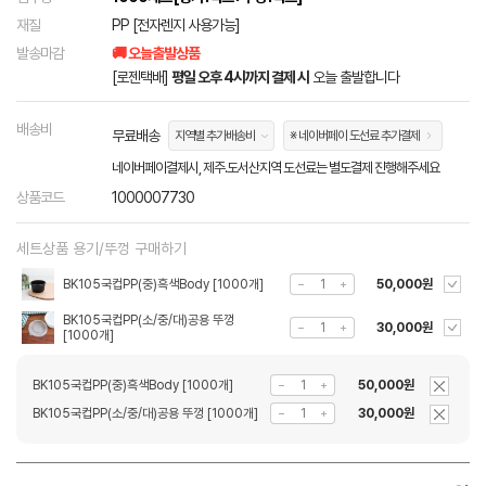
재질
PP [전자렌지 사용가능]
발송마감
🚚 오늘출발상품
[로젠택배]
평일 오후 4시까지 결제 시
오늘 출발합니다
배송비
무료배송
지역별 추가배송비
※ 네이버페이 도선료 추가결제
네이버페이결제시, 제주.도서산지역 도선료는 별도결제 진행해주세요
상품코드
1000007730
세트상품 용기/뚜껑 구매하기
BK105국컵PP(중)흑색Body [1000개]
50,000원
BK105국컵PP(소/중/대)공용 뚜껑
30,000원
[1000개]
BK105국컵PP(중)흑색Body [1000개]
50,000원
BK105국컵PP(소/중/대)공용 뚜껑 [1000개]
30,000원