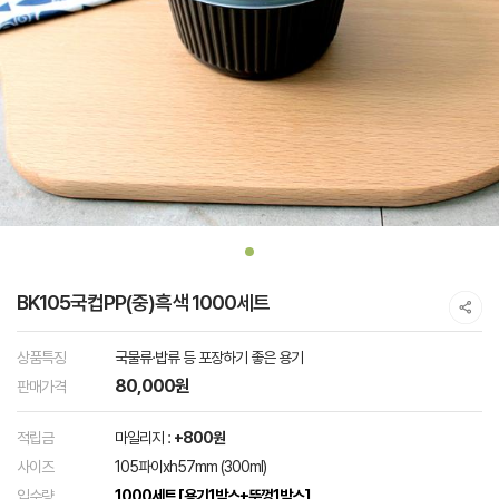
BK105국컵PP(중)흑색 1000세트
상품특징
국물류·밥류 등 포장하기 좋은 용기
80,000원
판매가격
적립금
마일리지 :
+800원
사이즈
105파이xh57mm (300ml)
입수량
1000세트 [용기1박스+뚜껑1박스]