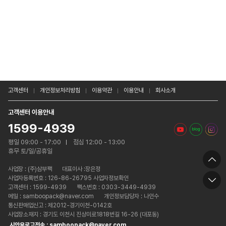
고객센터
개인정보처리방침
이용약관
이용안내
회사소개
고객센터 이용안내
1599-4939
평일 09:00 - 17:00
점심 12:00 - 13:00
휴무 토/일/공휴일
사업장 :
(주)삼부팩
대표이사 :장은정
사업자등록번호 : 126-86-26795 사업자정보확인
고객센터 : 1599-4939
팩스번호 : 0303-3449-4939
메일 : samboopack@naver.com
개인정보담당자 : 나인수
통신판매업신고 : 제2012-경기이천-0142호
사업장소재지 : 경기도 이천시 진상미로1818번길 16-26 (대포동)
시안용로고전송 : samboopack@naver.com