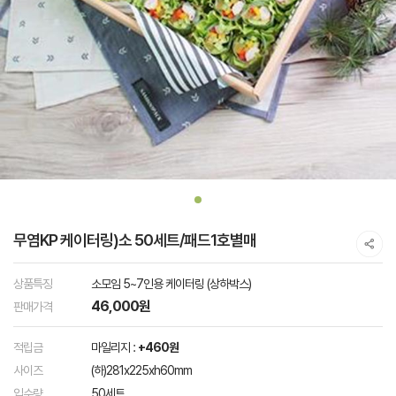
무염KP 케이터링)소 50세트/패드1호별매
상품특징
소모임 5~7인용 케이터링 (상하박스)
46,000원
판매가격
적립금
마일리지 :
+460원
사이즈
(하)281x225xh60mm
입수량
50세트