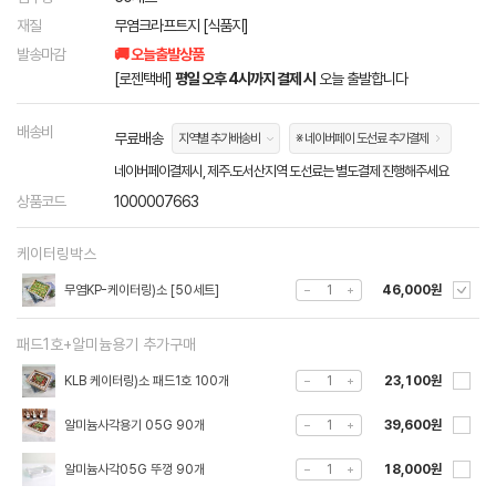
재질
무염크라프트지 [식품지]
발송마감
🚚 오늘출발상품
[로젠택배]
평일 오후 4시까지 결제 시
오늘 출발합니다
배송비
무료배송
지역별 추가배송비
※ 네이버페이 도선료 추가결제
네이버페이결제시, 제주.도서산지역 도선료는 별도결제 진행해주세요
상품코드
1000007663
케이터링박스
무염KP-케이터링)소 [50세트]
46,000원
패드1호+알미늄용기 추가구매
KLB 케이터링)소 패드1호 100개
23,100원
알미늄사각용기 05G 90개
39,600원
알미늄사각05G 뚜껑 90개
18,000원