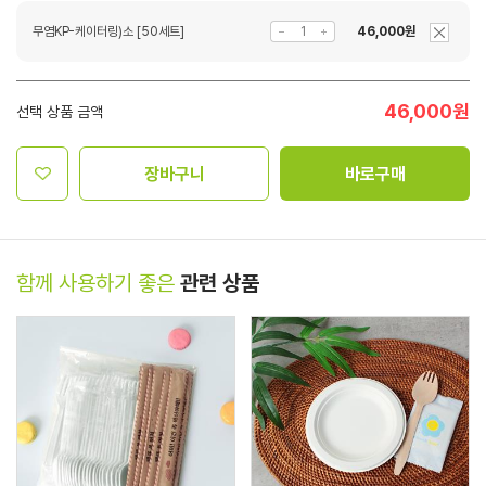
무염KP-케이터링)소 [50세트]
46,000원
46,000
원
선택 상품 금액
장바구니
바로구매
함께 사용하기 좋은
관련 상품